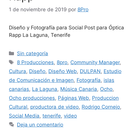
1 de noviembre de 2019
por
8Pro
Diseño y Fotografía para Social Post para Óptica
Rapp La Laguna, Tenerife
Sin categoría
8 Producciones
,
8pro
,
Community Manager
,
Cultura
,
Diseño
,
Diseño Web
,
DULPAN
,
Estudio
de Comunicación e Imagen
,
Fotografía
,
islas
canarias
,
La Laguna
,
Música Canaria
,
Ocho
,
Ocho producciones
,
Páginas Web
,
Produccion
Cultural
,
productora de video
,
Rodrigo Cornejo
,
Social Media
,
tenerife
,
video
Deja un comentario