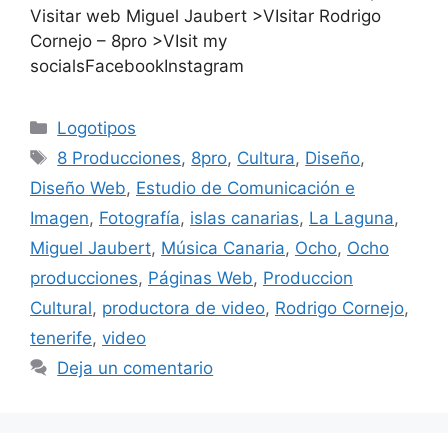
Visitar web Miguel Jaubert >VIsitar Rodrigo
Cornejo – 8pro >VIsit my
socialsFacebookInstagram
Logotipos
8 Producciones
,
8pro
,
Cultura
,
Diseño
,
Diseño Web
,
Estudio de Comunicación e
Imagen
,
Fotografía
,
islas canarias
,
La Laguna
,
Miguel Jaubert
,
Música Canaria
,
Ocho
,
Ocho
producciones
,
Páginas Web
,
Produccion
Cultural
,
productora de video
,
Rodrigo Cornejo
,
tenerife
,
video
Deja un comentario