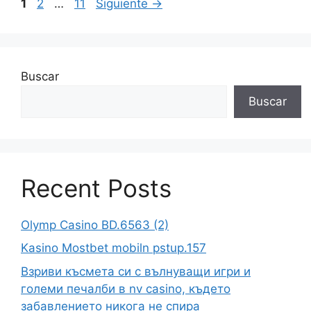
1
2
…
11
Siguiente
→
Buscar
Buscar
Recent Posts
Olymp Casino BD.6563 (2)
Kasino Mostbet mobiln pstup.157
Взриви късмета си с вълнуващи игри и
големи печалби в nv casino, където
забавлението никога не спира