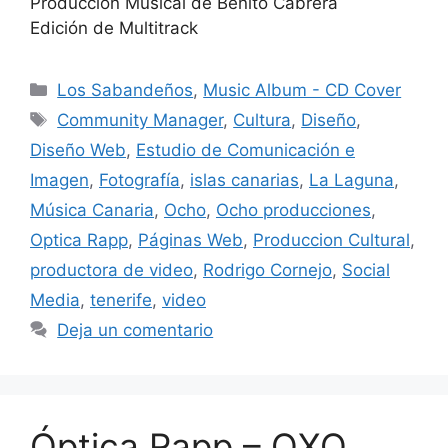
Producción Musical de Benito Cabrera
Edición de Multitrack
Los Sabandeños
,
Music Album - CD Cover
Community Manager
,
Cultura
,
Diseño
,
Diseño Web
,
Estudio de Comunicación e
Imagen
,
Fotografía
,
islas canarias
,
La Laguna
,
Música Canaria
,
Ocho
,
Ocho producciones
,
Optica Rapp
,
Páginas Web
,
Produccion Cultural
,
productora de video
,
Rodrigo Cornejo
,
Social
Media
,
tenerife
,
video
Deja un comentario
Óptica Rapp – OXO