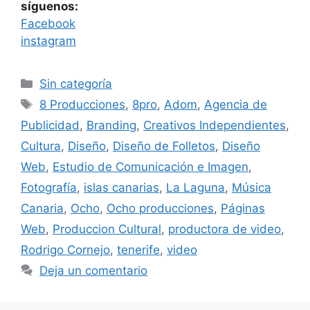
síguenos:
Facebook
instagram
Sin categoría
8 Producciones
,
8pro
,
Adom
,
Agencia de
Publicidad
,
Branding
,
Creativos Independientes
,
Cultura
,
Diseño
,
Diseño de Folletos
,
Diseño
Web
,
Estudio de Comunicación e Imagen
,
Fotografía
,
islas canarias
,
La Laguna
,
Música
Canaria
,
Ocho
,
Ocho producciones
,
Páginas
Web
,
Produccion Cultural
,
productora de video
,
Rodrigo Cornejo
,
tenerife
,
video
Deja un comentario