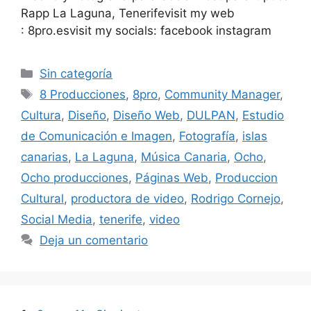
Rapp La Laguna, Tenerifevisit my web
: 8pro.esvisit my socials: facebook instagram
Sin categoría
8 Producciones
,
8pro
,
Community Manager
,
Cultura
,
Diseño
,
Diseño Web
,
DULPAN
,
Estudio
de Comunicación e Imagen
,
Fotografía
,
islas
canarias
,
La Laguna
,
Música Canaria
,
Ocho
,
Ocho producciones
,
Páginas Web
,
Produccion
Cultural
,
productora de video
,
Rodrigo Cornejo
,
Social Media
,
tenerife
,
video
Deja un comentario