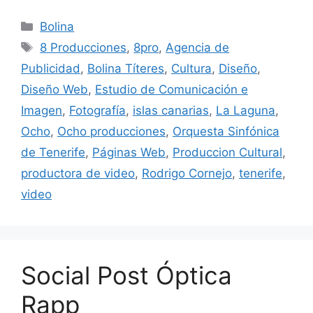
Bolina
8 Producciones
,
8pro
,
Agencia de
Publicidad
,
Bolina Títeres
,
Cultura
,
Diseño
,
Diseño Web
,
Estudio de Comunicación e
Imagen
,
Fotografía
,
islas canarias
,
La Laguna
,
Ocho
,
Ocho producciones
,
Orquesta Sinfónica
de Tenerife
,
Páginas Web
,
Produccion Cultural
,
productora de video
,
Rodrigo Cornejo
,
tenerife
,
video
Social Post Óptica
Rapp