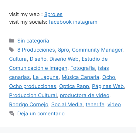
visit my web :
8pro.es
visit my socials:
facebook
instagram
Sin categoría
8 Producciones
,
8pro
,
Community Manager
,
Cultura
,
Diseño
,
Diseño Web
,
Estudio de
Comunicación e Imagen
,
Fotografía
,
islas
canarias
,
La Laguna
,
Música Canaria
,
Ocho
,
Ocho producciones
,
Optica Rapp
,
Páginas Web
,
Produccion Cultural
,
productora de video
,
Rodrigo Cornejo
,
Social Media
,
tenerife
,
video
Deja un comentario