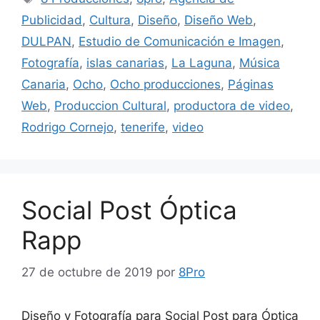
Publicidad
,
Cultura
,
Diseño
,
Diseño Web
,
DULPAN
,
Estudio de Comunicación e Imagen
,
Fotografía
,
islas canarias
,
La Laguna
,
Música
Canaria
,
Ocho
,
Ocho producciones
,
Páginas
Web
,
Produccion Cultural
,
productora de video
,
Rodrigo Cornejo
,
tenerife
,
video
Social Post Óptica
Rapp
27 de octubre de 2019
por
8Pro
Diseño y Fotografía para Social Post para Óptica