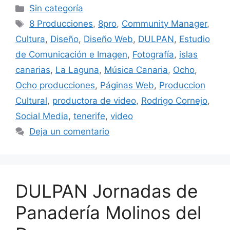
Sin categoría
8 Producciones
,
8pro
,
Community Manager
,
Cultura
,
Diseño
,
Diseño Web
,
DULPAN
,
Estudio
de Comunicación e Imagen
,
Fotografía
,
islas
canarias
,
La Laguna
,
Música Canaria
,
Ocho
,
Ocho producciones
,
Páginas Web
,
Produccion
Cultural
,
productora de video
,
Rodrigo Cornejo
,
Social Media
,
tenerife
,
video
Deja un comentario
DULPAN Jornadas de
Panadería Molinos del