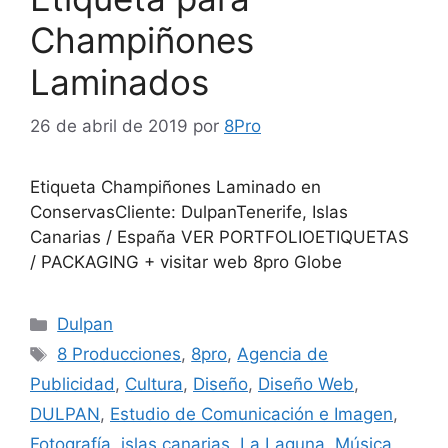
Champiñones
Laminados
26 de abril de 2019
por
8Pro
Etiqueta Champiñones Laminado en
ConservasCliente: DulpanTenerife, Islas
Canarias / España VER PORTFOLIOETIQUETAS
/ PACKAGING + visitar web 8pro Globe
Dulpan
8 Producciones
,
8pro
,
Agencia de
Publicidad
,
Cultura
,
Diseño
,
Diseño Web
,
DULPAN
,
Estudio de Comunicación e Imagen
,
Fotografía
,
islas canarias
,
La Laguna
,
Música