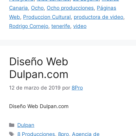
Canaria
,
Ocho
,
Ocho producciones
,
Páginas
Web
,
Produccion Cultural
,
productora de video
,
Rodrigo Cornejo
,
tenerife
,
video
Diseño Web
Dulpan.com
12 de marzo de 2019
por
8Pro
Diseño Web Dulpan.com
Dulpan
8 Producciones
,
8pro
,
Agencia de