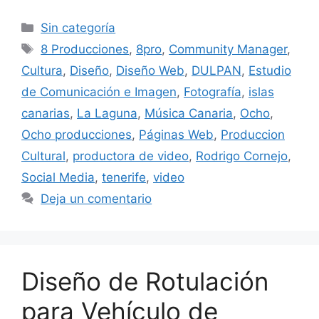
Sin categoría
8 Producciones
,
8pro
,
Community Manager
,
Cultura
,
Diseño
,
Diseño Web
,
DULPAN
,
Estudio
de Comunicación e Imagen
,
Fotografía
,
islas
canarias
,
La Laguna
,
Música Canaria
,
Ocho
,
Ocho producciones
,
Páginas Web
,
Produccion
Cultural
,
productora de video
,
Rodrigo Cornejo
,
Social Media
,
tenerife
,
video
Deja un comentario
Diseño de Rotulación
para Vehículo de