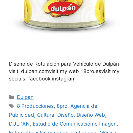
Diseño de Rotulación para Vehículo de Dulpán
visiti dulpan.comvisit my web : 8pro.esvisit my
socials: facebook instagram
Dulpan
8 Producciones
,
8pro
,
Agencia de
Publicidad
,
Cultura
,
Diseño
,
Diseño Web
,
DULPAN
,
Estudio de Comunicación e Imagen
,
Fotografía
,
islas canarias
,
La Laguna
,
Música