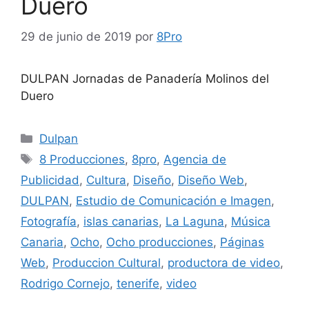
Duero
29 de junio de 2019
por
8Pro
DULPAN Jornadas de Panadería Molinos del
Duero
Dulpan
8 Producciones
,
8pro
,
Agencia de
Publicidad
,
Cultura
,
Diseño
,
Diseño Web
,
DULPAN
,
Estudio de Comunicación e Imagen
,
Fotografía
,
islas canarias
,
La Laguna
,
Música
Canaria
,
Ocho
,
Ocho producciones
,
Páginas
Web
,
Produccion Cultural
,
productora de video
,
Rodrigo Cornejo
,
tenerife
,
video