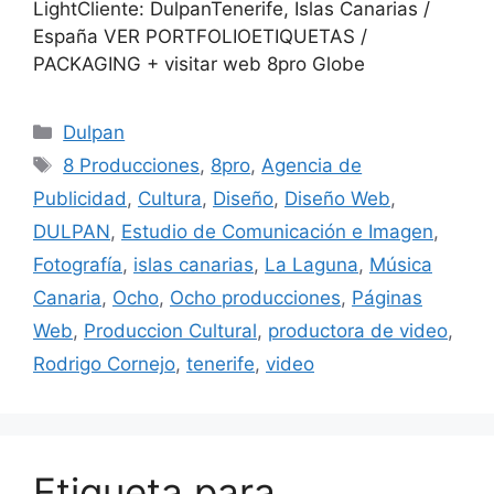
LightCliente: DulpanTenerife, Islas Canarias /
España VER PORTFOLIOETIQUETAS /
PACKAGING + visitar web 8pro Globe
Dulpan
8 Producciones
,
8pro
,
Agencia de
Publicidad
,
Cultura
,
Diseño
,
Diseño Web
,
DULPAN
,
Estudio de Comunicación e Imagen
,
Fotografía
,
islas canarias
,
La Laguna
,
Música
Canaria
,
Ocho
,
Ocho producciones
,
Páginas
Web
,
Produccion Cultural
,
productora de video
,
Rodrigo Cornejo
,
tenerife
,
video
Etiqueta para