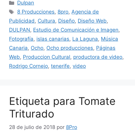
Dulpan
8 Producciones
,
8pro
,
Agencia de
Publicidad
,
Cultura
,
Diseño
,
Diseño Web
,
DULPAN
,
Estudio de Comunicación e Imagen
,
Fotografía
,
islas canarias
,
La Laguna
,
Música
Canaria
,
Ocho
,
Ocho producciones
,
Páginas
Web
,
Produccion Cultural
,
productora de video
,
Rodrigo Cornejo
,
tenerife
,
video
Etiqueta para Tomate
Triturado
28 de julio de 2018
por
8Pro