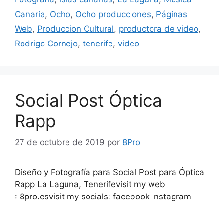
Canaria
,
Ocho
,
Ocho producciones
,
Páginas
Web
,
Produccion Cultural
,
productora de video
,
Rodrigo Cornejo
,
tenerife
,
video
Social Post Óptica
Rapp
27 de octubre de 2019
por
8Pro
Diseño y Fotografía para Social Post para Óptica
Rapp La Laguna, Tenerifevisit my web
: 8pro.esvisit my socials: facebook instagram