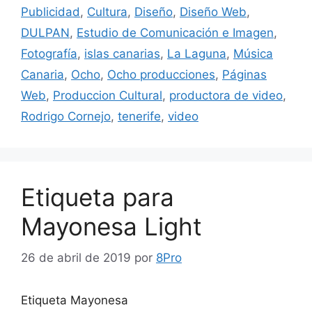
Publicidad
,
Cultura
,
Diseño
,
Diseño Web
,
DULPAN
,
Estudio de Comunicación e Imagen
,
Fotografía
,
islas canarias
,
La Laguna
,
Música
Canaria
,
Ocho
,
Ocho producciones
,
Páginas
Web
,
Produccion Cultural
,
productora de video
,
Rodrigo Cornejo
,
tenerife
,
video
Etiqueta para
Mayonesa Light
26 de abril de 2019
por
8Pro
Etiqueta Mayonesa