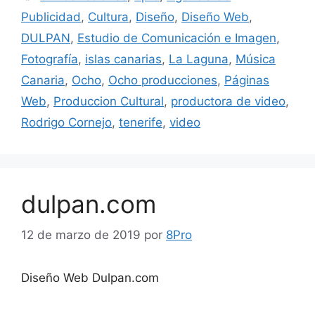
Publicidad
,
Cultura
,
Diseño
,
Diseño Web
,
DULPAN
,
Estudio de Comunicación e Imagen
,
Fotografía
,
islas canarias
,
La Laguna
,
Música
Canaria
,
Ocho
,
Ocho producciones
,
Páginas
Web
,
Produccion Cultural
,
productora de video
,
Rodrigo Cornejo
,
tenerife
,
video
dulpan.com
12 de marzo de 2019
por
8Pro
Diseño Web Dulpan.com