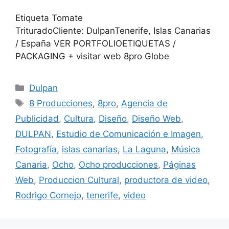
Etiqueta Tomate
TrituradoCliente: DulpanTenerife, Islas Canarias
/ España VER PORTFOLIOETIQUETAS /
PACKAGING + visitar web 8pro Globe
Dulpan
8 Producciones
,
8pro
,
Agencia de
Publicidad
,
Cultura
,
Diseño
,
Diseño Web
,
DULPAN
,
Estudio de Comunicación e Imagen
,
Fotografía
,
islas canarias
,
La Laguna
,
Música
Canaria
,
Ocho
,
Ocho producciones
,
Páginas
Web
,
Produccion Cultural
,
productora de video
,
Rodrigo Cornejo
,
tenerife
,
video