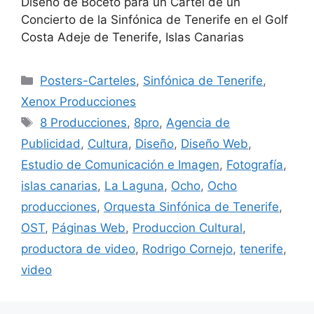
Diseño de Boceto para un Cartel de un
Concierto de la Sinfónica de Tenerife en el Golf
Costa Adeje de Tenerife, Islas Canarias
Posters-Carteles
,
Sinfónica de Tenerife
,
Xenox Producciones
8 Producciones
,
8pro
,
Agencia de
Publicidad
,
Cultura
,
Diseño
,
Diseño Web
,
Estudio de Comunicación e Imagen
,
Fotografía
,
islas canarias
,
La Laguna
,
Ocho
,
Ocho
producciones
,
Orquesta Sinfónica de Tenerife
,
OST
,
Páginas Web
,
Produccion Cultural
,
productora de video
,
Rodrigo Cornejo
,
tenerife
,
video