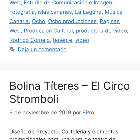
Web
,
Estudio de Comunicación e Imagen
,
Fotografía
,
islas canarias
,
La Laguna
,
Música
Canaria
,
Ocho
,
Ocho producciones
,
Páginas
Web
,
Produccion Cultural
,
productora de video
,
Rodrigo Cornejo
,
tenerife
,
video
Deja un comentario
Bolina Títeres – El Circo
Stromboli
9 de noviembre de 2019
por
8Pro
Diseño de Proyecto, Cartelería y elementos
promocionales para una obra de teatro de