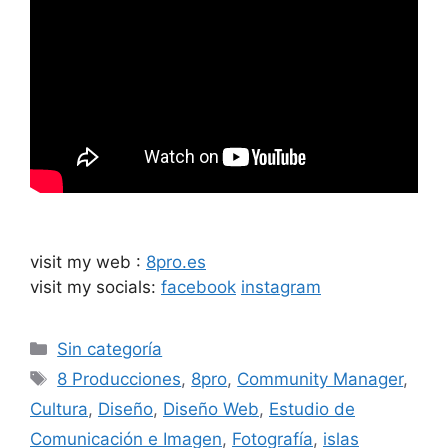
visit my web :
8pro.es
visit my socials:
facebook
instagram
Sin categoría
8 Producciones
,
8pro
,
Community Manager
,
Cultura
,
Diseño
,
Diseño Web
,
Estudio de
Comunicación e Imagen
,
Fotografía
,
islas