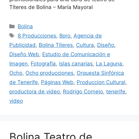
Títeres de Bolina – María Mayoral
Bolina
8 Producciones
,
8pro
,
Agencia de
Publicidad
,
Bolina Títeres
,
Cultura
,
Diseño
,
Diseño Web
,
Estudio de Comunicación e
Imagen
,
Fotografía
,
islas canarias
,
La Laguna
,
Ocho
,
Ocho producciones
,
Orquesta Sinfónica
de Tenerife
,
Páginas Web
,
Produccion Cultural
,
productora de video
,
Rodrigo Cornejo
,
tenerife
,
video
Bolina Teatro de