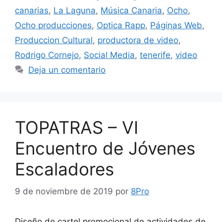
canarias
,
La Laguna
,
Música Canaria
,
Ocho
,
Ocho producciones
,
Optica Rapp
,
Páginas Web
,
Produccion Cultural
,
productora de video
,
Rodrigo Cornejo
,
Social Media
,
tenerife
,
video
Deja un comentario
TOPATRAS – VI
Encuentro de Jóvenes
Escaladores
9 de noviembre de 2019
por
8Pro
Diseño de cartel promocional de actividades de