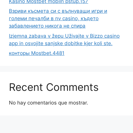
Kasino Mostbet mobiln pstup.157
Взриви късмета си с вълнуващи игри и
големи печалби в nv casino, където
забавлението никога не спира
Izjemna zabava v žepu Uživajte v Bizzo casino
app in osvojite sanjske dobitke kjer koli ste.
конторы Mostbet.4481
Recent Comments
No hay comentarios que mostrar.