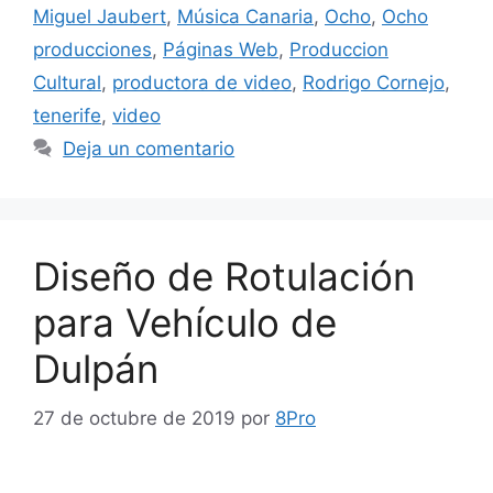
Miguel Jaubert
,
Música Canaria
,
Ocho
,
Ocho
producciones
,
Páginas Web
,
Produccion
Cultural
,
productora de video
,
Rodrigo Cornejo
,
tenerife
,
video
Deja un comentario
Diseño de Rotulación
para Vehículo de
Dulpán
27 de octubre de 2019
por
8Pro