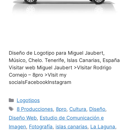
Diseño de Logotipo para Miguel Jaubert,
Músico, Chelo. Tenerife, Islas Canarias, España
Visitar web Miguel Jaubert >VIsitar Rodrigo
Cornejo – 8pro >VIsit my
socialsFacebookInstagram
Logotipos
8 Producciones
,
8pro
,
Cultura
,
Diseño
,
Diseño Web
,
Estudio de Comunicación e
Imagen
,
Fotografía
,
islas canarias
,
La Laguna
,