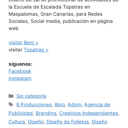
la Escuela de Escalada Topatras en
Maspalomas, Gran Canarias, para Redes
Sociales, Social media, publicación en página
web
visitar 8pro >
visitar
Topatras >
síguenos:
Facebook
instagram
Sin categoría
8 Producciones
,
8pro
,
Adom
,
Agencia de
Publicidad
,
Branding
,
Creativos Independientes
,
Cultura
,
Diseño
,
Diseño de Folletos
,
Diseño