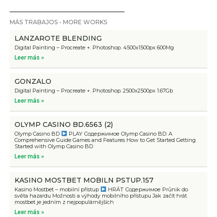
MÁS TRABAJOS - MORE WORKS
LANZAROTE BLENDING
Digital Painting – Procreate +. Photoshop. 4500x1500px 600Mg
Leer más »
GONZALO
Digital Painting – Procreate +. Photoshop. 2500x2500px 1.67Gb
Leer más »
OLYMP CASINO BD.6563 (2)
Olymp Casino BD
PLAY Содержимое Olymp Casino BD: A
Comprehensive Guide Games and Features How to Get Started Getting
Started with Olymp Casino BD
Leer más »
KASINO MOSTBET MOBILN PSTUP.157
Kasino Mostbet – mobilní přístup
HRÁT Содержимое Průnik do
světa hazardu Možnosti a výhody mobilního přístupu Jak začít hrát
mostbet je jedním z nejpopulárnějších
Leer más »