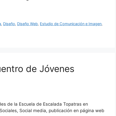
a
,
Diseño
,
Diseño Web
,
Estudio de Comunicación e Imagen
,
entro de Jóvenes
des de la Escuela de Escalada Topatras en
ociales, Social media, publicación en página web