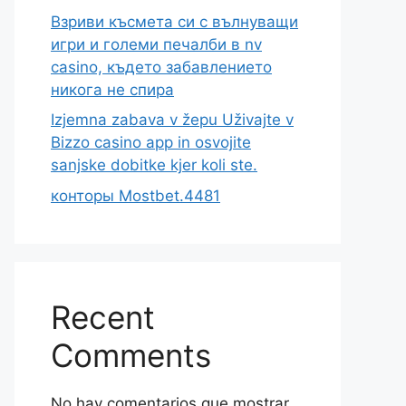
Взриви късмета си с вълнуващи
игри и големи печалби в nv
casino, където забавлението
никога не спира
Izjemna zabava v žepu Uživajte v
Bizzo casino app in osvojite
sanjske dobitke kjer koli ste.
конторы Mostbet.4481
Recent
Comments
No hay comentarios que mostrar.