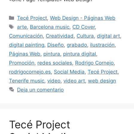
Tecé Project
,
Web Design - Páginas Web
arte
,
Barcelona music
,
CD Cover
,
Comunicación
,
Creatividad
,
Cultura
,
digital art
,
digital painting
,
Diseño
,
grabado
,
ilustración
,
Páginas Web
,
pintura
,
pintura digital
,
Promoción
,
redes sociales
,
Rodrigo Cornejo
,
rodrigocornejo.es
,
Social Media
,
Tecé Project
,
Tenerife music
,
video
,
video art
,
web design
Deja un comentario
Tecé Project