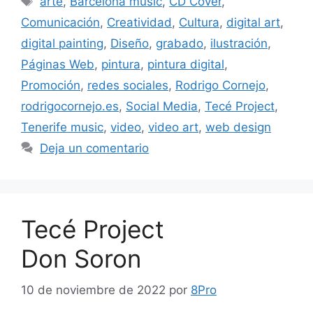
arte
,
Barcelona music
,
CD Cover
,
Comunicación
,
Creatividad
,
Cultura
,
digital art
,
digital painting
,
Diseño
,
grabado
,
ilustración
,
Páginas Web
,
pintura
,
pintura digital
,
Promoción
,
redes sociales
,
Rodrigo Cornejo
,
rodrigocornejo.es
,
Social Media
,
Tecé Project
,
Tenerife music
,
video
,
video art
,
web design
Deja un comentario
Tecé Project
Don Soron
10 de noviembre de 2022
por
8Pro