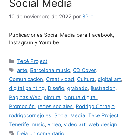
Social Media
10 de noviembre de 2022
por
8Pro
Publicaciones Social Media para Facebook,
Instagram y Youtube
Tecé Project
arte
,
Barcelona music
,
CD Cover
,
Comunicación
,
Creatividad
,
Cultura
,
digital art
,
digital painting
,
Diseño
,
grabado
,
ilustración
,
Páginas Web
,
pintura
,
pintura digital
,
Promoción
,
redes sociales
,
Rodrigo Cornejo
,
rodrigocornejo.es
,
Social Media
,
Tecé Project
,
Tenerife music
,
video
,
video art
,
web design
Deja un comentario