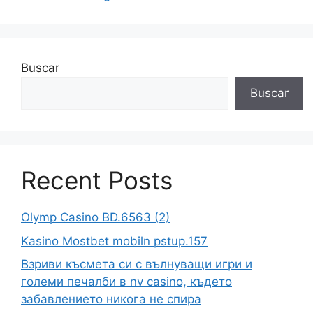
Buscar
Buscar
Recent Posts
Olymp Casino BD.6563 (2)
Kasino Mostbet mobiln pstup.157
Взриви късмета си с вълнуващи игри и
големи печалби в nv casino, където
забавлението никога не спира