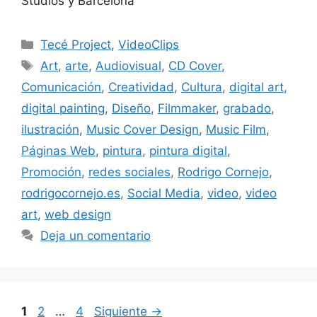
Studios y Barcelona
Tecé Project
,
VideoClips
Art
,
arte
,
Audiovisual
,
CD Cover
,
Comunicación
,
Creatividad
,
Cultura
,
digital art
,
digital painting
,
Diseño
,
Filmmaker
,
grabado
,
ilustración
,
Music Cover Design
,
Music Film
,
Páginas Web
,
pintura
,
pintura digital
,
Promoción
,
redes sociales
,
Rodrigo Cornejo
,
rodrigocornejo.es
,
Social Media
,
video
,
video
art
,
web design
Deja un comentario
1
2
…
4
Siguiente
→