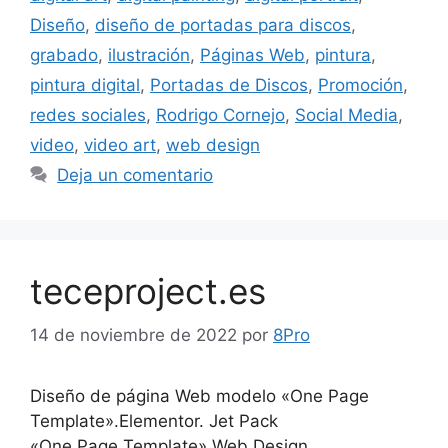
Diseño
,
diseño de portadas para discos
,
grabado
,
ilustración
,
Páginas Web
,
pintura
,
pintura digital
,
Portadas de Discos
,
Promoción
,
redes sociales
,
Rodrigo Cornejo
,
Social Media
,
video
,
video art
,
web design
Deja un comentario
teceproject.es
14 de noviembre de 2022
por
8Pro
Diseño de página Web modelo «One Page
Template».Elementor. Jet Pack
«One Page Template» Web Design