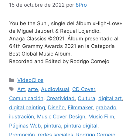
15 de octubre de 2022
por
8Pro
You be the Sun , single del álbum «High-Low»
de Miguel Jaubert & Raquel Lojendio.
Anaga Classics ©2021. Álbum presentado al
64th Grammy Awards 2021 en la Categoría
Best Global Music Album.
Recorded and Edited by Rodrigo Cornejo
VideoClips
Art
,
arte
,
Audiovisual
,
CD Cover
,
Comunicación
,
Creatividad
,
Cultura
,
digital art
,
digital painting
,
Diseño
,
Filmmaker
,
grabado
,
ilustración
,
Music Cover Design
,
Music Film
,
Páginas Web
,
pintura
,
pintura digital
,
Promoción
,
redes sociales
,
Rodrigo Cornejo
,