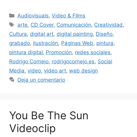
Audiovisuals
,
Video & FIlms
arte
,
CD Cover
,
Comunicación
,
Creatividad
,
Cultura
,
digital art
,
digital painting
,
Diseño
,
grabado
,
ilustración
,
Páginas Web
,
pintura
,
pintura digital
,
Promoción
,
redes sociales
,
Rodrigo Cornejo
,
rodrigocornejo.es
,
Social
Media
,
video
,
video art
,
web design
Deja un comentario
You Be The Sun
Videoclip