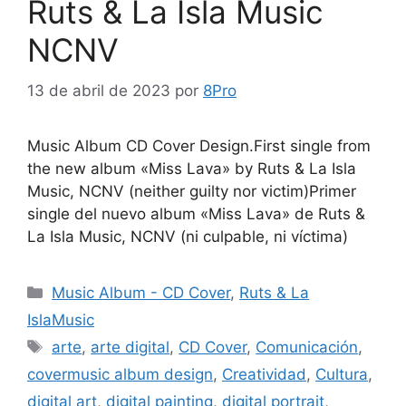
Ruts & La Isla Music
NCNV
13 de abril de 2023
por
8Pro
Music Album CD Cover Design.First single from
the new album «Miss Lava» by Ruts & La Isla
Music, NCNV (neither guilty nor victim)Primer
single del nuevo album «Miss Lava» de Ruts &
La Isla Music, NCNV (ni culpable, ni víctima)
Music Album - CD Cover
,
Ruts & La
IslaMusic
arte
,
arte digital
,
CD Cover
,
Comunicación
,
covermusic album design
,
Creatividad
,
Cultura
,
digital art
,
digital painting
,
digital portrait
,