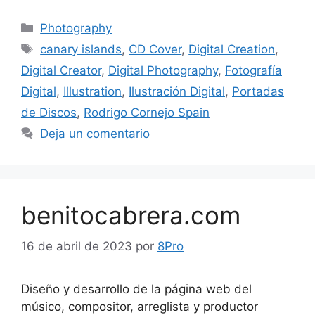
Photography
canary islands
,
CD Cover
,
Digital Creation
,
Digital Creator
,
Digital Photography
,
Fotografía
Digital
,
Illustration
,
Ilustración Digital
,
Portadas
de Discos
,
Rodrigo Cornejo Spain
Deja un comentario
benitocabrera.com
16 de abril de 2023
por
8Pro
Diseño y desarrollo de la página web del
músico, compositor, arreglista y productor