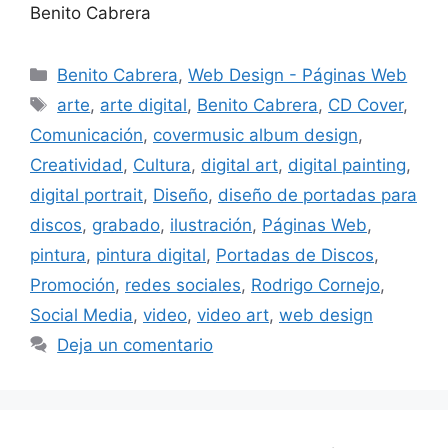
Benito Cabrera
Benito Cabrera
,
Web Design - Páginas Web
arte
,
arte digital
,
Benito Cabrera
,
CD Cover
,
Comunicación
,
covermusic album design
,
Creatividad
,
Cultura
,
digital art
,
digital painting
,
digital portrait
,
Diseño
,
diseño de portadas para
discos
,
grabado
,
ilustración
,
Páginas Web
,
pintura
,
pintura digital
,
Portadas de Discos
,
Promoción
,
redes sociales
,
Rodrigo Cornejo
,
Social Media
,
video
,
video art
,
web design
Deja un comentario