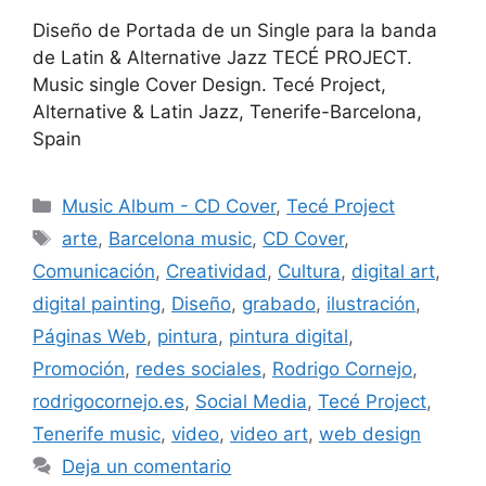
Diseño de Portada de un Single para la banda
de Latin & Alternative Jazz TECÉ PROJECT.
Music single Cover Design. Tecé Project,
Alternative & Latin Jazz, Tenerife-Barcelona,
Spain
Music Album - CD Cover
,
Tecé Project
arte
,
Barcelona music
,
CD Cover
,
Comunicación
,
Creatividad
,
Cultura
,
digital art
,
digital painting
,
Diseño
,
grabado
,
ilustración
,
Páginas Web
,
pintura
,
pintura digital
,
Promoción
,
redes sociales
,
Rodrigo Cornejo
,
rodrigocornejo.es
,
Social Media
,
Tecé Project
,
Tenerife music
,
video
,
video art
,
web design
Deja un comentario