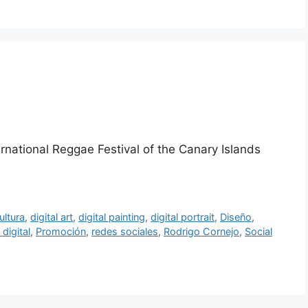
ernational Reggae Festival of the Canary Islands
ultura
,
digital art
,
digital painting
,
digital portrait
,
Diseño
,
 digital
,
Promoción
,
redes sociales
,
Rodrigo Cornejo
,
Social