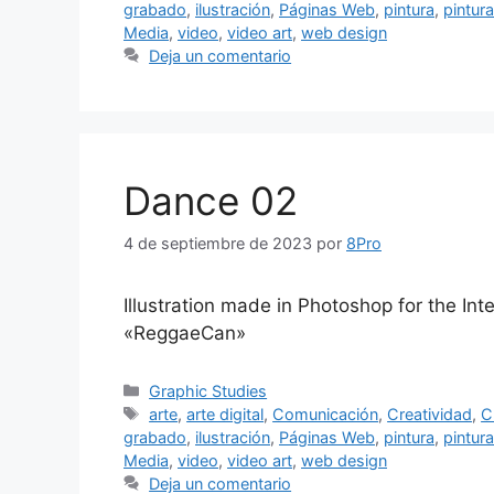
grabado
,
ilustración
,
Páginas Web
,
pintura
,
pintura
Media
,
video
,
video art
,
web design
Deja un comentario
Dance 02
4 de septiembre de 2023
por
8Pro
Illustration made in Photoshop for the Int
«ReggaeCan»
Graphic Studies
arte
,
arte digital
,
Comunicación
,
Creatividad
,
C
grabado
,
ilustración
,
Páginas Web
,
pintura
,
pintura
Media
,
video
,
video art
,
web design
Deja un comentario