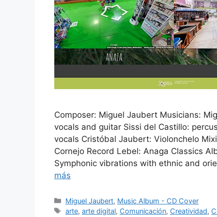
Composer: Miguel Jaubert Musicians: Migue
vocals and guitar Sissi del Castillo: per
vocals Cristóbal Jaubert: Violonchelo Mi
Cornejo Record Lebel: Anaga Classics Al
Symphonic vibrations with ethnic and ori
más
Miguel Jaubert
,
Music Album - CD Cover
arte
,
arte digital
,
Comunicación
,
Creatividad
,
C