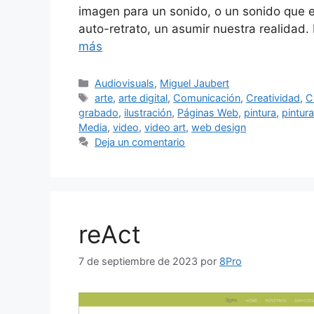
imagen para un sonido, o un sonido que e
auto-retrato, un asumir nuestra realidad
más
Audiovisuals
,
Miguel Jaubert
arte
,
arte digital
,
Comunicación
,
Creatividad
,
C
grabado
,
ilustración
,
Páginas Web
,
pintura
,
pintura
Media
,
video
,
video art
,
web design
Deja un comentario
reAct
7 de septiembre de 2023
por
8Pro