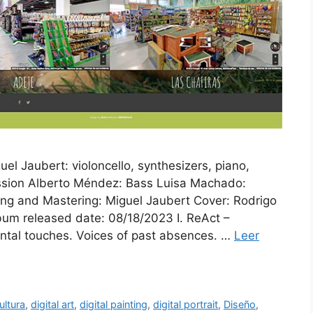
l Jaubert: violoncello, synthesizers, piano,
cussion Alberto Méndez: Bass Luisa Machado:
xing and Mastering: Miguel Jaubert Cover: Rodrigo
bum released date: 08/18/2023 I. ReAct –
ental touches. Voices of past absences. …
Leer
ultura
,
digital art
,
digital painting
,
digital portrait
,
Diseño
,