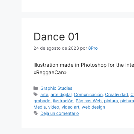
Dance 01
24 de agosto de 2023
por
8Pro
Illustration made in Photoshop for the Int
«ReggaeCan»
Graphic Studies
arte
,
arte digital
,
Comunicación
,
Creatividad
,
C
grabado
,
ilustración
,
Páginas Web
,
pintura
,
pintura
Media
,
video
,
video art
,
web design
Deja un comentario