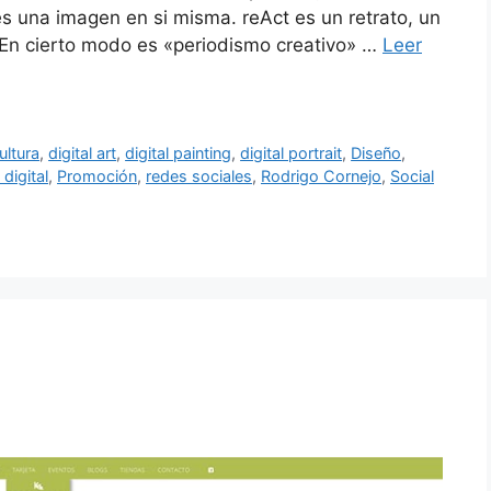
s una imagen en si misma. reAct es un retrato, un
. En cierto modo es «periodismo creativo» …
Leer
ultura
,
digital art
,
digital painting
,
digital portrait
,
Diseño
,
 digital
,
Promoción
,
redes sociales
,
Rodrigo Cornejo
,
Social