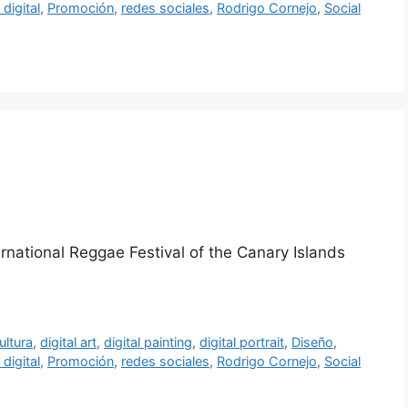
 digital
,
Promoción
,
redes sociales
,
Rodrigo Cornejo
,
Social
ernational Reggae Festival of the Canary Islands
ultura
,
digital art
,
digital painting
,
digital portrait
,
Diseño
,
 digital
,
Promoción
,
redes sociales
,
Rodrigo Cornejo
,
Social