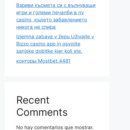
Взриви късмета си с вълнуващи
игри и големи печалби в nv
casino, където забавлението
никога не спира
Izjemna zabava v žepu Uživajte v
Bizzo casino app in osvojite
sanjske dobitke kjer koli ste.
конторы Mostbet.4481
Recent
Comments
No hay comentarios que mostrar.