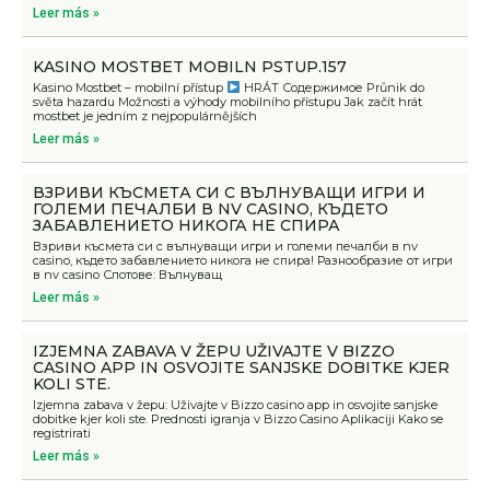
Leer más »
KASINO MOSTBET MOBILN PSTUP.157
Kasino Mostbet – mobilní přístup
HRÁT Содержимое Průnik do
světa hazardu Možnosti a výhody mobilního přístupu Jak začít hrát
mostbet je jedním z nejpopulárnějších
Leer más »
ВЗРИВИ КЪСМЕТА СИ С ВЪЛНУВАЩИ ИГРИ И
ГОЛЕМИ ПЕЧАЛБИ В NV CASINO, КЪДЕТО
ЗАБАВЛЕНИЕТО НИКОГА НЕ СПИРА
Взриви късмета си с вълнуващи игри и големи печалби в nv
casino, където забавлението никога не спира! Разнообразие от игри
в nv casino Слотове: Вълнуващ
Leer más »
IZJEMNA ZABAVA V ŽEPU UŽIVAJTE V BIZZO
CASINO APP IN OSVOJITE SANJSKE DOBITKE KJER
KOLI STE.
Izjemna zabava v žepu: Uživajte v Bizzo casino app in osvojite sanjske
dobitke kjer koli ste. Prednosti igranja v Bizzo Casino Aplikaciji Kako se
registrirati
Leer más »