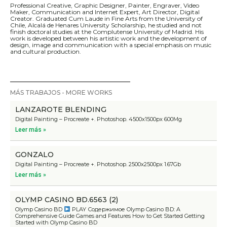
Professional Creative, Graphic Designer, Painter, Engraver, Video
Maker, Communication and Internet Expert, Art Director, Digital
Creator. Graduated Cum Laude in Fine Arts from the University of
Chile, Alcalá de Henares University Scholarship, he studied and not
finish doctoral studies at the Complutense University of Madrid. His
work is developed between his artistic work and the development of
design, image and communication with a special emphasis on music
and cultural production.
MÁS TRABAJOS - MORE WORKS
LANZAROTE BLENDING
Digital Painting – Procreate +. Photoshop. 4500x1500px 600Mg
Leer más »
GONZALO
Digital Painting – Procreate +. Photoshop. 2500x2500px 1.67Gb
Leer más »
OLYMP CASINO BD.6563 (2)
Olymp Casino BD
PLAY Содержимое Olymp Casino BD: A
Comprehensive Guide Games and Features How to Get Started Getting
Started with Olymp Casino BD