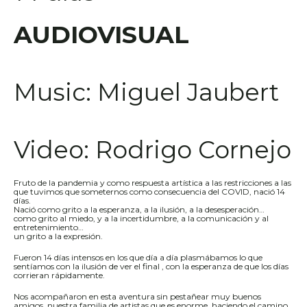
AUDIOVISUAL
Music: Miguel Jaubert
Video: Rodrigo Cornejo
Fruto de la pandemia y como respuesta artística a las restricciones a las
que tuvimos que someternos como consecuencia del COVID, nació 14
días.
Nació como grito a la esperanza, a la ilusión, a la desesperación…
como grito al miedo, y a la incertidumbre, a la comunicación y al
entretenimiento…
un grito a la expresión.
Fueron 14 días intensos en los que día a día plasmábamos lo que
sentíamos con la ilusión de ver el final , con la esperanza de que los días
corrieran rápidamente.
Nos acompañaron en esta aventura sin pestañear muy buenos
amigos, nuestra familia de artistas que es enorme, haciendo el camino