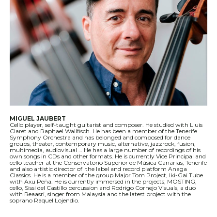
MIGUEL JAUBERT
Cello player, self-taught guitarist and composer. He studied with Lluis
Claret and Raphael Wallfisch. He has been a member of the Tenerife
Symphony Orchestra and has belonged and composed for dance
groups, theater, contemporary music, alternative, jazzrock, fusion,
multimedia, audiovisual … He has a large number of recordings of his
own songs in CDs and other formats. He is currently Vice Principal and
cello teacher at the Conservatorio Superior de Música Canarias, Tenerife
and also artistic director of the label and record platform Anaga
Classics. He is a member of the group Major Tom Project, Iki-Gai Tube
with Axu Peña. He is currently immersed in the projects; MÖSTING,
cello, Sissi del Castillo percussion and Rodrigo Cornejo Visuals, a duo
with Reaasri, singer from Malaysia and the latest project with the
soprano Raquel Lojendio.