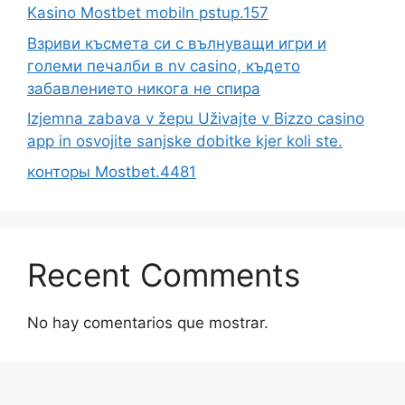
Kasino Mostbet mobiln pstup.157
Взриви късмета си с вълнуващи игри и
големи печалби в nv casino, където
забавлението никога не спира
Izjemna zabava v žepu Uživajte v Bizzo casino
app in osvojite sanjske dobitke kjer koli ste.
конторы Mostbet.4481
Recent Comments
No hay comentarios que mostrar.