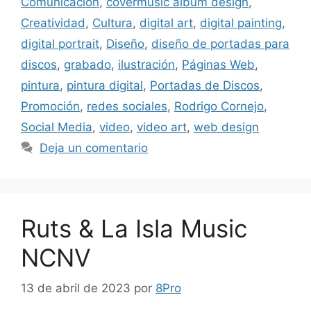
Comunicación
,
covermusic album design
,
Creatividad
,
Cultura
,
digital art
,
digital painting
,
digital portrait
,
Diseño
,
diseño de portadas para
discos
,
grabado
,
ilustración
,
Páginas Web
,
pintura
,
pintura digital
,
Portadas de Discos
,
Promoción
,
redes sociales
,
Rodrigo Cornejo
,
Social Media
,
video
,
video art
,
web design
Deja un comentario
Ruts & La Isla Music
NCNV
13 de abril de 2023
por
8Pro