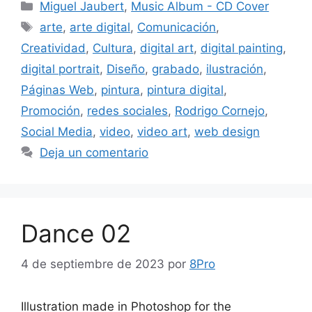
Miguel Jaubert
,
Music Album - CD Cover
arte
,
arte digital
,
Comunicación
,
Creatividad
,
Cultura
,
digital art
,
digital painting
,
digital portrait
,
Diseño
,
grabado
,
ilustración
,
Páginas Web
,
pintura
,
pintura digital
,
Promoción
,
redes sociales
,
Rodrigo Cornejo
,
Social Media
,
video
,
video art
,
web design
Deja un comentario
Dance 02
4 de septiembre de 2023
por
8Pro
Illustration made in Photoshop for the