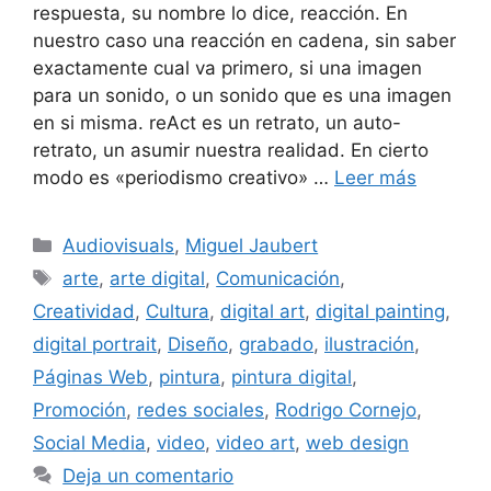
respuesta, su nombre lo dice, reacción. En
nuestro caso una reacción en cadena, sin saber
exactamente cual va primero, si una imagen
para un sonido, o un sonido que es una imagen
en si misma. reAct es un retrato, un auto-
retrato, un asumir nuestra realidad. En cierto
modo es «periodismo creativo» …
Leer más
Audiovisuals
,
Miguel Jaubert
arte
,
arte digital
,
Comunicación
,
Creatividad
,
Cultura
,
digital art
,
digital painting
,
digital portrait
,
Diseño
,
grabado
,
ilustración
,
Páginas Web
,
pintura
,
pintura digital
,
Promoción
,
redes sociales
,
Rodrigo Cornejo
,
Social Media
,
video
,
video art
,
web design
Deja un comentario