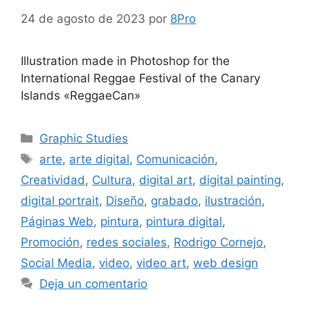
24 de agosto de 2023
por
8Pro
Illustration made in Photoshop for the
International Reggae Festival of the Canary
Islands «ReggaeCan»
Graphic Studies
arte
,
arte digital
,
Comunicación
,
Creatividad
,
Cultura
,
digital art
,
digital painting
,
digital portrait
,
Diseño
,
grabado
,
ilustración
,
Páginas Web
,
pintura
,
pintura digital
,
Promoción
,
redes sociales
,
Rodrigo Cornejo
,
Social Media
,
video
,
video art
,
web design
Deja un comentario