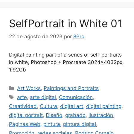
SelfPortrait in White 01
22 de agosto de 2023
por
8Pro
Digital painting part of a series of self-portraits
in white, Photoshop + Procreate 3024x4032px,
1.92Gb
Art Works
,
Paintings and Portraits
arte
,
arte digital
,
Comunicación
,
Creatividad
,
Cultura
,
digital art
,
digital painting
,
digital portrait
,
Diseño
,
grabado
,
ilustración
,
Páginas Web
,
pintura
,
pintura digital
,
Promoción
,
redes sociales
,
Rodrigo Cornejo
,