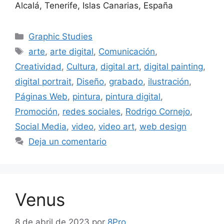
Alcalá, Tenerife, Islas Canarias, España
Graphic Studies
arte
,
arte digital
,
Comunicación
,
Creatividad
,
Cultura
,
digital art
,
digital painting
,
digital portrait
,
Diseño
,
grabado
,
ilustración
,
Páginas Web
,
pintura
,
pintura digital
,
Promoción
,
redes sociales
,
Rodrigo Cornejo
,
Social Media
,
video
,
video art
,
web design
Deja un comentario
Venus
8 de abril de 2023
por
8Pro