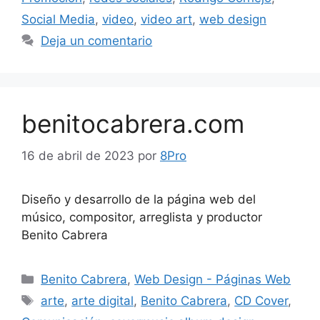
Social Media
,
video
,
video art
,
web design
Deja un comentario
benitocabrera.com
16 de abril de 2023
por
8Pro
Diseño y desarrollo de la página web del
músico, compositor, arreglista y productor
Benito Cabrera
Benito Cabrera
,
Web Design - Páginas Web
arte
,
arte digital
,
Benito Cabrera
,
CD Cover
,