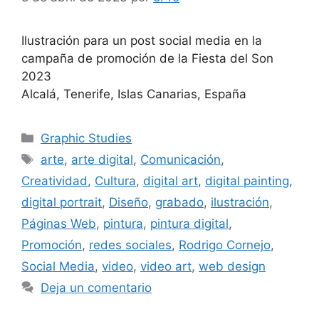
Ilustración para un post social media en la
campaña de promoción de la Fiesta del Son
2023
Alcalá, Tenerife, Islas Canarias, España
Graphic Studies
arte
,
arte digital
,
Comunicación
,
Creatividad
,
Cultura
,
digital art
,
digital painting
,
digital portrait
,
Diseño
,
grabado
,
ilustración
,
Páginas Web
,
pintura
,
pintura digital
,
Promoción
,
redes sociales
,
Rodrigo Cornejo
,
Social Media
,
video
,
video art
,
web design
Deja un comentario