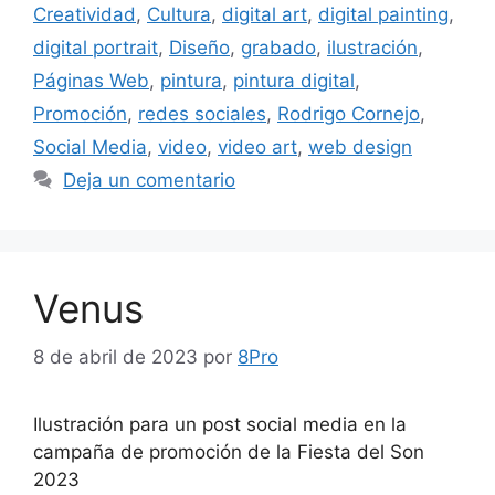
Creatividad
,
Cultura
,
digital art
,
digital painting
,
digital portrait
,
Diseño
,
grabado
,
ilustración
,
Páginas Web
,
pintura
,
pintura digital
,
Promoción
,
redes sociales
,
Rodrigo Cornejo
,
Social Media
,
video
,
video art
,
web design
Deja un comentario
Venus
8 de abril de 2023
por
8Pro
Ilustración para un post social media en la
campaña de promoción de la Fiesta del Son
2023