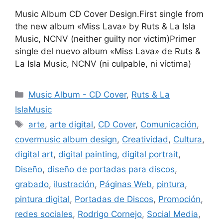
Music Album CD Cover Design.First single from
the new album «Miss Lava» by Ruts & La Isla
Music, NCNV (neither guilty nor victim)Primer
single del nuevo album «Miss Lava» de Ruts &
La Isla Music, NCNV (ni culpable, ni víctima)
Music Album - CD Cover
,
Ruts & La
IslaMusic
arte
,
arte digital
,
CD Cover
,
Comunicación
,
covermusic album design
,
Creatividad
,
Cultura
,
digital art
,
digital painting
,
digital portrait
,
Diseño
,
diseño de portadas para discos
,
grabado
,
ilustración
,
Páginas Web
,
pintura
,
pintura digital
,
Portadas de Discos
,
Promoción
,
redes sociales
,
Rodrigo Cornejo
,
Social Media
,