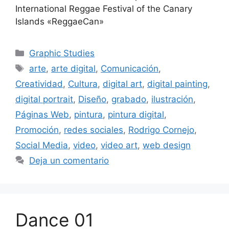
International Reggae Festival of the Canary
Islands «ReggaeCan»
Graphic Studies
arte
,
arte digital
,
Comunicación
,
Creatividad
,
Cultura
,
digital art
,
digital painting
,
digital portrait
,
Diseño
,
grabado
,
ilustración
,
Páginas Web
,
pintura
,
pintura digital
,
Promoción
,
redes sociales
,
Rodrigo Cornejo
,
Social Media
,
video
,
video art
,
web design
Deja un comentario
Dance 01