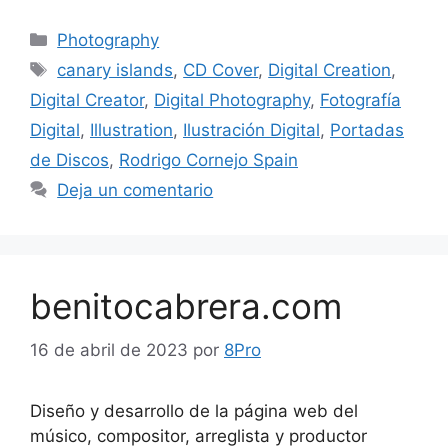
Photography
canary islands
,
CD Cover
,
Digital Creation
,
Digital Creator
,
Digital Photography
,
Fotografía
Digital
,
Illustration
,
Ilustración Digital
,
Portadas
de Discos
,
Rodrigo Cornejo Spain
Deja un comentario
benitocabrera.com
16 de abril de 2023
por
8Pro
Diseño y desarrollo de la página web del
músico, compositor, arreglista y productor