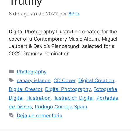
Truthly
8 de agosto de 2022
por
8Pro
Digital Photography Illustration created for the
cover of a Contemporary Music Album. Miguel
Jaubert & David’s Pianosound, selected for a
2022 Grammy nomination
Photography
canary islands
,
CD Cover
,
Digital Creation
,
Digital Creator
,
Digital Photography
,
Fotografía
Digital
,
Illustration
,
Ilustración Digital
,
Portadas
de Discos
,
Rodrigo Cornejo Spain
Deja un comentario