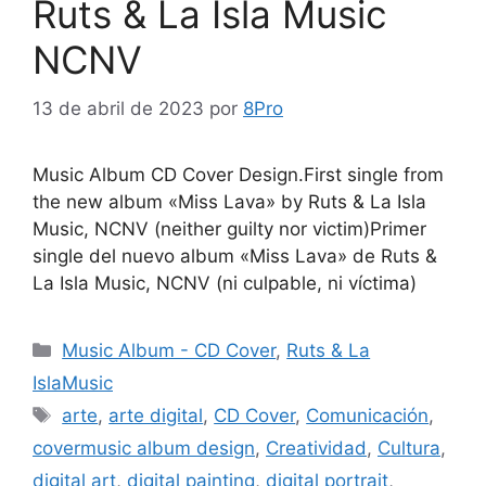
Ruts & La Isla Music
NCNV
13 de abril de 2023
por
8Pro
Music Album CD Cover Design.First single from
the new album «Miss Lava» by Ruts & La Isla
Music, NCNV (neither guilty nor victim)Primer
single del nuevo album «Miss Lava» de Ruts &
La Isla Music, NCNV (ni culpable, ni víctima)
Music Album - CD Cover
,
Ruts & La
IslaMusic
arte
,
arte digital
,
CD Cover
,
Comunicación
,
covermusic album design
,
Creatividad
,
Cultura
,
digital art
,
digital painting
,
digital portrait
,