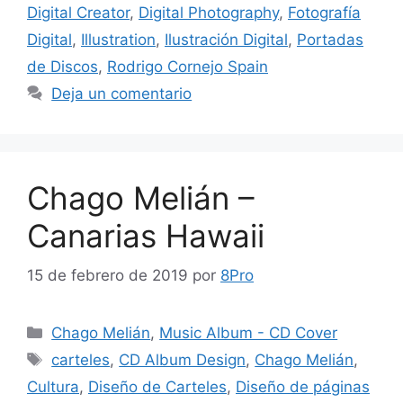
Digital Creator
,
Digital Photography
,
Fotografía
Digital
,
Illustration
,
Ilustración Digital
,
Portadas
de Discos
,
Rodrigo Cornejo Spain
Deja un comentario
Chago Melián –
Canarias Hawaii
15 de febrero de 2019
por
8Pro
Chago Melián
,
Music Album - CD Cover
carteles
,
CD Album Design
,
Chago Melián
,
Cultura
,
Diseño de Carteles
,
Diseño de páginas