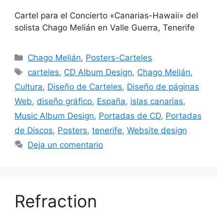
Cartel para el Concierto «Canarias-Hawaii» del
solista Chago Melián en Valle Guerra, Tenerife
Chago Melián
,
Posters-Carteles
carteles
,
CD Album Design
,
Chago Melián
,
Cultura
,
Diseño de Carteles
,
Diseño de páginas
Web
,
diseño gráfico
,
España
,
islas canarias
,
Music Album Design
,
Portadas de CD
,
Portadas
de Discos
,
Posters
,
tenerife
,
Website design
Deja un comentario
Refraction