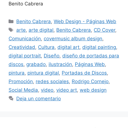
Benito Cabrera
Benito Cabrera
,
Web Design - Páginas Web
arte
,
arte digital
,
Benito Cabrera
,
CD Cover
,
Comunicación
,
covermusic album design
,
Creatividad
,
Cultura
,
digital art
,
digital painting
,
digital portrait
,
Diseño
,
diseño de portadas para
discos
,
grabado
,
ilustración
,
Páginas Web
,
pintura
,
pintura digital
,
Portadas de Discos
,
Promoción
,
redes sociales
,
Rodrigo Cornejo
,
Social Media
,
video
,
video art
,
web design
Deja un comentario