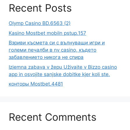
Recent Posts
Olymp Casino BD.6563 (2)
Kasino Mostbet mobiln pstup.157
Взриви късмета си с вълнуващи игри и
големи печалби в nv casino, където
забавлението никога не спира
Izjemna zabava v žepu Uživajte v Bizzo casino
app in osvojite sanjske dobitke kjer koli ste.
конторы Mostbet.4481
Recent Comments