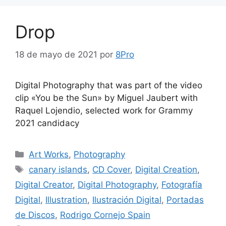
Drop
18 de mayo de 2021
por
8Pro
Digital Photography that was part of the video
clip «You be the Sun» by Miguel Jaubert with
Raquel Lojendio, selected work for Grammy
2021 candidacy
Art Works
,
Photography
canary islands
,
CD Cover
,
Digital Creation
,
Digital Creator
,
Digital Photography
,
Fotografía
Digital
,
Illustration
,
Ilustración Digital
,
Portadas
de Discos
,
Rodrigo Cornejo Spain