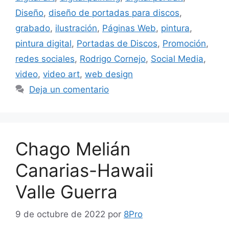
Diseño
,
diseño de portadas para discos
,
grabado
,
ilustración
,
Páginas Web
,
pintura
,
pintura digital
,
Portadas de Discos
,
Promoción
,
redes sociales
,
Rodrigo Cornejo
,
Social Media
,
video
,
video art
,
web design
Deja un comentario
Chago Melián
Canarias-Hawaii
Valle Guerra
9 de octubre de 2022
por
8Pro