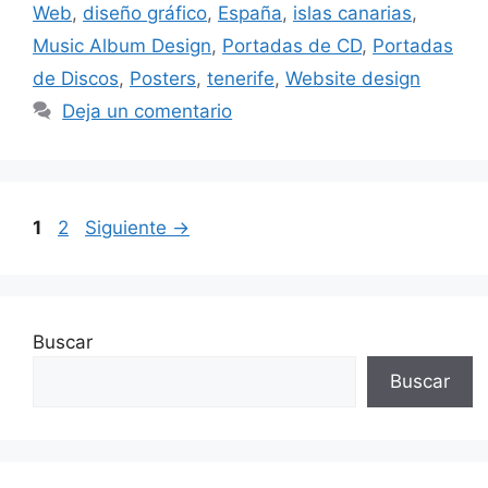
Web
,
diseño gráfico
,
España
,
islas canarias
,
Music Album Design
,
Portadas de CD
,
Portadas
de Discos
,
Posters
,
tenerife
,
Website design
Deja un comentario
1
2
Siguiente
→
Buscar
Buscar