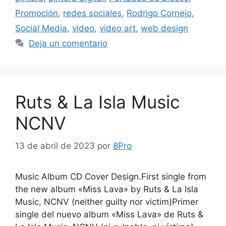
Promoción
,
redes sociales
,
Rodrigo Cornejo
,
Social Media
,
video
,
video art
,
web design
Deja un comentario
Ruts & La Isla Music
NCNV
13 de abril de 2023
por
8Pro
Music Album CD Cover Design.First single from
the new album «Miss Lava» by Ruts & La Isla
Music, NCNV (neither guilty nor victim)Primer
single del nuevo album «Miss Lava» de Ruts &