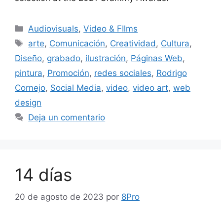
Audiovisuals
,
Video & FIlms
arte
,
Comunicación
,
Creatividad
,
Cultura
,
Diseño
,
grabado
,
ilustración
,
Páginas Web
,
pintura
,
Promoción
,
redes sociales
,
Rodrigo
Cornejo
,
Social Media
,
video
,
video art
,
web
design
Deja un comentario
14 días
20 de agosto de 2023
por
8Pro