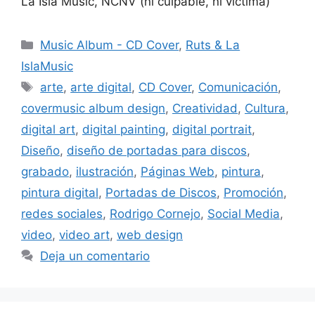
La Isla Music, NCNV (ni culpable, ni víctima)
Music Album - CD Cover
,
Ruts & La
IslaMusic
arte
,
arte digital
,
CD Cover
,
Comunicación
,
covermusic album design
,
Creatividad
,
Cultura
,
digital art
,
digital painting
,
digital portrait
,
Diseño
,
diseño de portadas para discos
,
grabado
,
ilustración
,
Páginas Web
,
pintura
,
pintura digital
,
Portadas de Discos
,
Promoción
,
redes sociales
,
Rodrigo Cornejo
,
Social Media
,
video
,
video art
,
web design
Deja un comentario