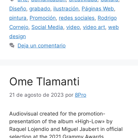
Diseño
,
grabado
,
ilustración
,
Páginas Web
,
pintura
,
Promoción
,
redes sociales
,
Rodrigo
Cornejo
,
Social Media
,
video
,
video art
,
web
design
Deja un comentario
Ome Tlamanti
21 de agosto de 2023
por
8Pro
Audiovisual created for the promotion-
presentation of the album «High-Low» by
Raquel Lojendio and Miguel Jaubert in official
selection at the 2021 Grammy Awards.