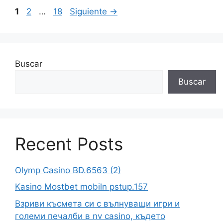
1
2
…
18
Siguiente
→
Buscar
Buscar
Recent Posts
Olymp Casino BD.6563 (2)
Kasino Mostbet mobiln pstup.157
Взриви късмета си с вълнуващи игри и
големи печалби в nv casino, където