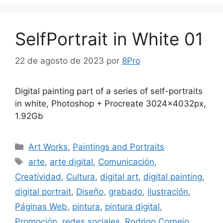
SelfPortrait in White 01
22 de agosto de 2023
por
8Pro
Digital painting part of a series of self-portraits
in white, Photoshop + Procreate 3024x4032px,
1.92Gb
Art Works
,
Paintings and Portraits
arte
,
arte digital
,
Comunicación
,
Creatividad
,
Cultura
,
digital art
,
digital painting
,
digital portrait
,
Diseño
,
grabado
,
ilustración
,
Páginas Web
,
pintura
,
pintura digital
,
Promoción
,
redes sociales
,
Rodrigo Cornejo
,