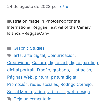
24 de agosto de 2023
por
8Pro
Illustration made in Photoshop for the
International Reggae Festival of the Canary
Islands «ReggaeCan»
Graphic Studies
arte
,
arte digital
,
Comunicación
,
Creatividad
,
Cultura
,
digital art
,
digital painting
,
digital portrait
,
Diseño
,
grabado
,
ilustración
,
Páginas Web
,
pintura
,
pintura digital
,
Promoción
,
redes sociales
,
Rodrigo Cornejo
,
Social Media
,
video
,
video art
,
web design
Deja un comentario