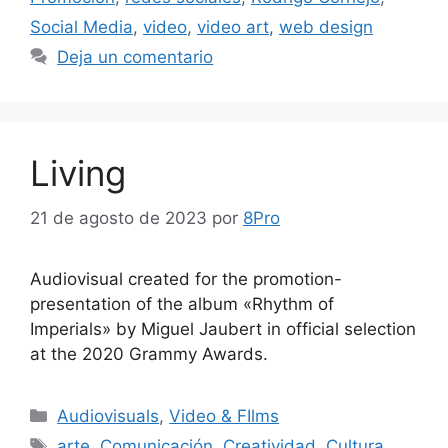
Social Media
,
video
,
video art
,
web design
Deja un comentario
Living
21 de agosto de 2023
por
8Pro
Audiovisual created for the promotion-
presentation of the album «Rhythm of
Imperials» by Miguel Jaubert in official selection
at the 2020 Grammy Awards.
Audiovisuals
,
Video & FIlms
arte
,
Comunicación
,
Creatividad
,
Cultura
,