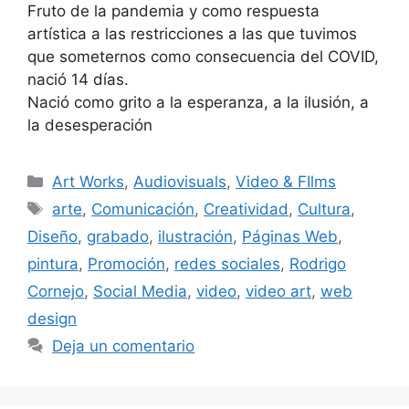
Fruto de la pandemia y como respuesta
artística a las restricciones a las que tuvimos
que someternos como consecuencia del COVID,
nació 14 días.
Nació como grito a la esperanza, a la ilusión, a
la desesperación
Art Works
,
Audiovisuals
,
Video & FIlms
arte
,
Comunicación
,
Creatividad
,
Cultura
,
Diseño
,
grabado
,
ilustración
,
Páginas Web
,
pintura
,
Promoción
,
redes sociales
,
Rodrigo
Cornejo
,
Social Media
,
video
,
video art
,
web
design
Deja un comentario