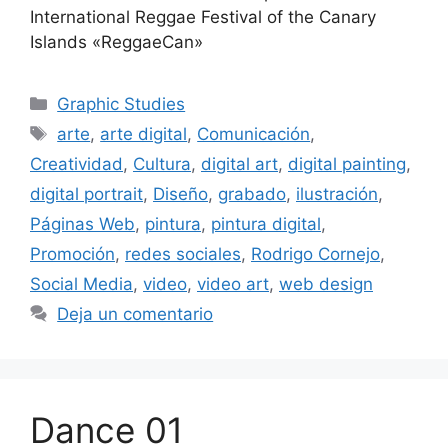
International Reggae Festival of the Canary
Islands «ReggaeCan»
Graphic Studies
arte
,
arte digital
,
Comunicación
,
Creatividad
,
Cultura
,
digital art
,
digital painting
,
digital portrait
,
Diseño
,
grabado
,
ilustración
,
Páginas Web
,
pintura
,
pintura digital
,
Promoción
,
redes sociales
,
Rodrigo Cornejo
,
Social Media
,
video
,
video art
,
web design
Deja un comentario
Dance 01