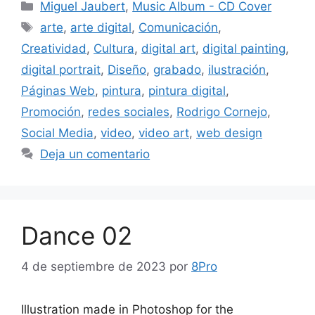
Miguel Jaubert
,
Music Album - CD Cover
arte
,
arte digital
,
Comunicación
,
Creatividad
,
Cultura
,
digital art
,
digital painting
,
digital portrait
,
Diseño
,
grabado
,
ilustración
,
Páginas Web
,
pintura
,
pintura digital
,
Promoción
,
redes sociales
,
Rodrigo Cornejo
,
Social Media
,
video
,
video art
,
web design
Deja un comentario
Dance 02
4 de septiembre de 2023
por
8Pro
Illustration made in Photoshop for the