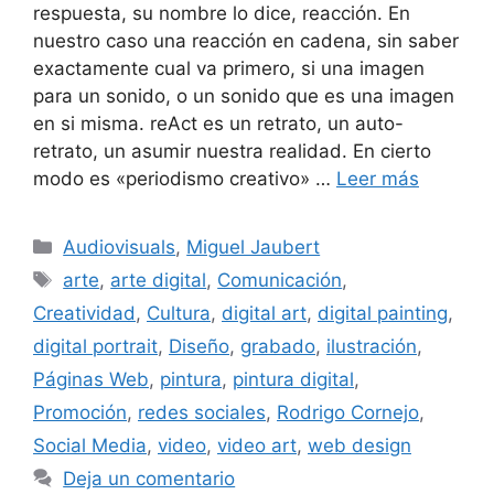
respuesta, su nombre lo dice, reacción. En
nuestro caso una reacción en cadena, sin saber
exactamente cual va primero, si una imagen
para un sonido, o un sonido que es una imagen
en si misma. reAct es un retrato, un auto-
retrato, un asumir nuestra realidad. En cierto
modo es «periodismo creativo» …
Leer más
Audiovisuals
,
Miguel Jaubert
arte
,
arte digital
,
Comunicación
,
Creatividad
,
Cultura
,
digital art
,
digital painting
,
digital portrait
,
Diseño
,
grabado
,
ilustración
,
Páginas Web
,
pintura
,
pintura digital
,
Promoción
,
redes sociales
,
Rodrigo Cornejo
,
Social Media
,
video
,
video art
,
web design
Deja un comentario