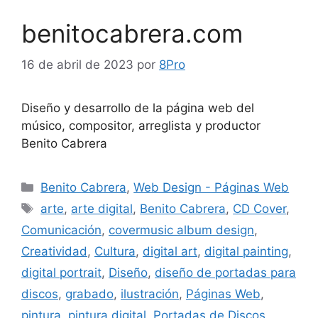
benitocabrera.com
16 de abril de 2023
por
8Pro
Diseño y desarrollo de la página web del
músico, compositor, arreglista y productor
Benito Cabrera
Benito Cabrera
,
Web Design - Páginas Web
arte
,
arte digital
,
Benito Cabrera
,
CD Cover
,
Comunicación
,
covermusic album design
,
Creatividad
,
Cultura
,
digital art
,
digital painting
,
digital portrait
,
Diseño
,
diseño de portadas para
discos
,
grabado
,
ilustración
,
Páginas Web
,
pintura
,
pintura digital
,
Portadas de Discos
,