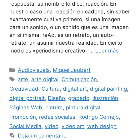
respuesta, su nombre lo dice, reacción. En
nuestro caso una reacción en cadena, sin saber
exactamente cual va primero, si una imagen
para un sonido, o un sonido que es una imagen
en si misma. reAct es un retrato, un auto-
retrato, un asumir nuestra realidad. En cierto
modo es «periodismo creativo» …
Leer más
Audiovisuals
,
Miguel Jaubert
arte
,
arte digital
,
Comunicación
,
Creatividad
,
Cultura
,
digital art
,
digital painting
,
digital portrait
,
Diseño
,
grabado
,
ilustración
,
Páginas Web
,
pintura
,
pintura digital
,
Promoción
,
redes sociales
,
Rodrigo Cornejo
,
Social Media
,
video
,
video art
,
web design
Deja un comentario