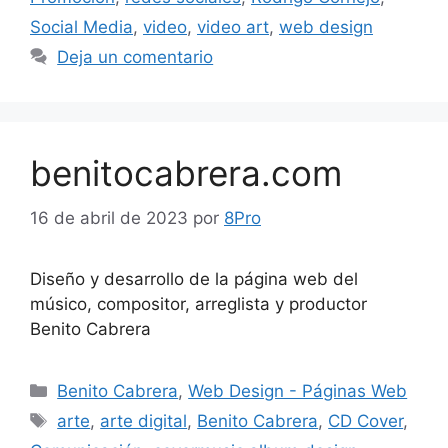
Social Media
,
video
,
video art
,
web design
Deja un comentario
benitocabrera.com
16 de abril de 2023
por
8Pro
Diseño y desarrollo de la página web del
músico, compositor, arreglista y productor
Benito Cabrera
Benito Cabrera
,
Web Design - Páginas Web
arte
,
arte digital
,
Benito Cabrera
,
CD Cover
,