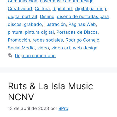
Comunicación
,
covermusic album design
,
Creatividad
,
Cultura
,
digital art
,
digital painting
,
digital portrait
,
Diseño
,
diseño de portadas para
discos
,
grabado
,
ilustración
,
Páginas Web
,
pintura
,
pintura digital
,
Portadas de Discos
,
Promoción
,
redes sociales
,
Rodrigo Cornejo
,
Social Media
,
video
,
video art
,
web design
Deja un comentario
Ruts & La Isla Music
NCNV
13 de abril de 2023
por
8Pro