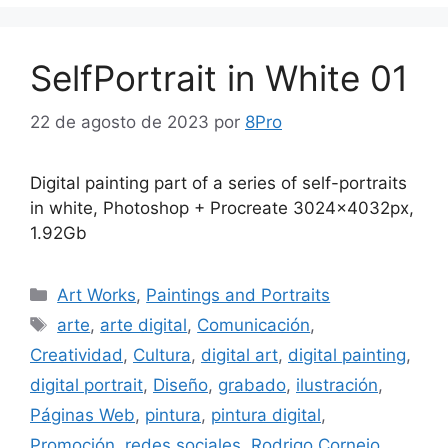
SelfPortrait in White 01
22 de agosto de 2023
por
8Pro
Digital painting part of a series of self-portraits
in white, Photoshop + Procreate 3024x4032px,
1.92Gb
Art Works
,
Paintings and Portraits
arte
,
arte digital
,
Comunicación
,
Creatividad
,
Cultura
,
digital art
,
digital painting
,
digital portrait
,
Diseño
,
grabado
,
ilustración
,
Páginas Web
,
pintura
,
pintura digital
,
Promoción
,
redes sociales
,
Rodrigo Cornejo
,