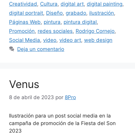
Creatividad
,
Cultura
,
digital art
,
digital painting
,
digital portrait
,
Diseño
,
grabado
,
ilustración
,
Páginas Web
,
pintura
,
pintura digital
,
Promoción
,
redes sociales
,
Rodrigo Cornejo
,
Social Media
,
video
,
video art
,
web design
Deja un comentario
Venus
8 de abril de 2023
por
8Pro
Ilustración para un post social media en la
campaña de promoción de la Fiesta del Son
2023