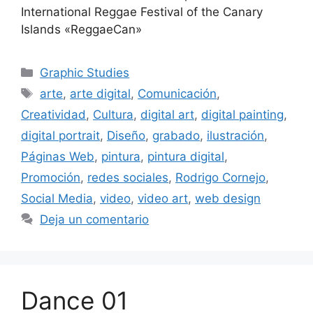
International Reggae Festival of the Canary
Islands «ReggaeCan»
Graphic Studies
arte
,
arte digital
,
Comunicación
,
Creatividad
,
Cultura
,
digital art
,
digital painting
,
digital portrait
,
Diseño
,
grabado
,
ilustración
,
Páginas Web
,
pintura
,
pintura digital
,
Promoción
,
redes sociales
,
Rodrigo Cornejo
,
Social Media
,
video
,
video art
,
web design
Deja un comentario
Dance 01