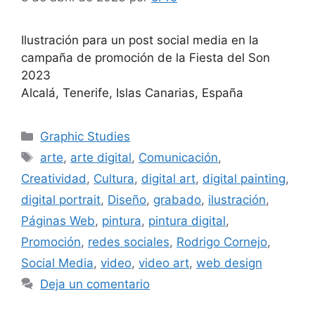
Ilustración para un post social media en la
campaña de promoción de la Fiesta del Son
2023
Alcalá, Tenerife, Islas Canarias, España
Graphic Studies
arte
,
arte digital
,
Comunicación
,
Creatividad
,
Cultura
,
digital art
,
digital painting
,
digital portrait
,
Diseño
,
grabado
,
ilustración
,
Páginas Web
,
pintura
,
pintura digital
,
Promoción
,
redes sociales
,
Rodrigo Cornejo
,
Social Media
,
video
,
video art
,
web design
Deja un comentario