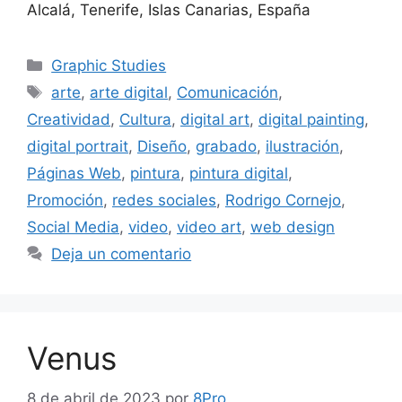
Alcalá, Tenerife, Islas Canarias, España
Graphic Studies
arte
,
arte digital
,
Comunicación
,
Creatividad
,
Cultura
,
digital art
,
digital painting
,
digital portrait
,
Diseño
,
grabado
,
ilustración
,
Páginas Web
,
pintura
,
pintura digital
,
Promoción
,
redes sociales
,
Rodrigo Cornejo
,
Social Media
,
video
,
video art
,
web design
Deja un comentario
Venus
8 de abril de 2023
por
8Pro