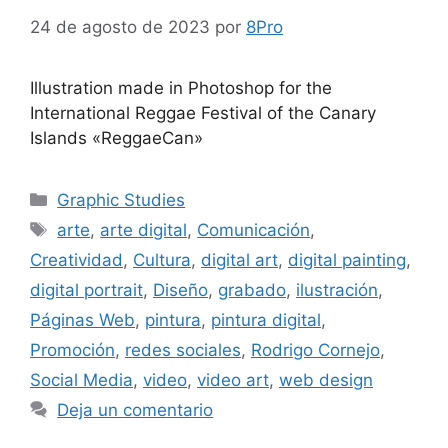
24 de agosto de 2023
por
8Pro
Illustration made in Photoshop for the
International Reggae Festival of the Canary
Islands «ReggaeCan»
Graphic Studies
arte
,
arte digital
,
Comunicación
,
Creatividad
,
Cultura
,
digital art
,
digital painting
,
digital portrait
,
Diseño
,
grabado
,
ilustración
,
Páginas Web
,
pintura
,
pintura digital
,
Promoción
,
redes sociales
,
Rodrigo Cornejo
,
Social Media
,
video
,
video art
,
web design
Deja un comentario