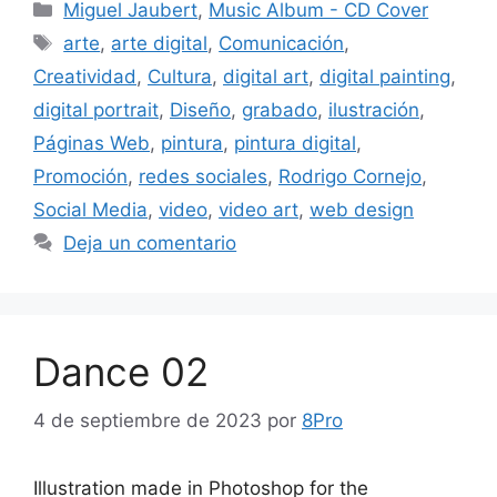
Miguel Jaubert
,
Music Album - CD Cover
arte
,
arte digital
,
Comunicación
,
Creatividad
,
Cultura
,
digital art
,
digital painting
,
digital portrait
,
Diseño
,
grabado
,
ilustración
,
Páginas Web
,
pintura
,
pintura digital
,
Promoción
,
redes sociales
,
Rodrigo Cornejo
,
Social Media
,
video
,
video art
,
web design
Deja un comentario
Dance 02
4 de septiembre de 2023
por
8Pro
Illustration made in Photoshop for the