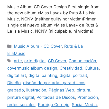
Music Album CD Cover Design.First single from
the new album «Miss Lava» by Ruts & La Isla
Music, NCNV (neither guilty nor victim)Primer
single del nuevo album «Miss Lava» de Ruts &
La Isla Music, NCNV (ni culpable, ni víctima)
Music Album - CD Cover
,
Ruts & La
IslaMusic
arte
,
arte digital
,
CD Cover
,
Comunicación
,
covermusic album design
,
Creatividad
,
Cultura
,
digital art
,
digital painting
,
digital portrait
,
Diseño
,
diseño de portadas para discos
,
grabado
,
ilustración
,
Páginas Web
,
pintura
,
pintura digital
,
Portadas de Discos
,
Promoción
,
redes sociales
,
Rodrigo Cornejo
,
Social Media
,