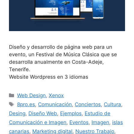
Diseño y desarrollo de página web para un
evento, un Festival de Música Clásica que se
desarrolla anualmente en Costa-Adeje,
Tenerife.
Website Wordpress en 3 idiomas
Web Design
,
Xenox
8pro.es
,
Comunicación
,
Conciertos
,
Cultura
,
Desing
,
Diseño Web
,
Ejemplos
,
Estudio de
Comunicación e Imagen
,
Eventos
,
Imagen
,
islas
canarias
,
Marketing digital
,
Nuestro Trabajo
,