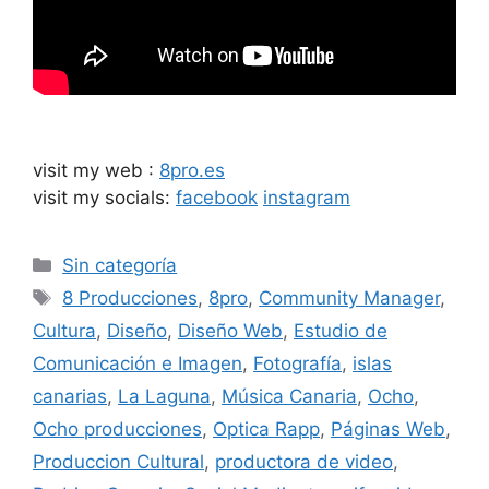
visit my web :
8pro.es
visit my socials:
facebook
instagram
Sin categoría
8 Producciones
,
8pro
,
Community Manager
,
Cultura
,
Diseño
,
Diseño Web
,
Estudio de
Comunicación e Imagen
,
Fotografía
,
islas
canarias
,
La Laguna
,
Música Canaria
,
Ocho
,
Ocho producciones
,
Optica Rapp
,
Páginas Web
,
Produccion Cultural
,
productora de video
,