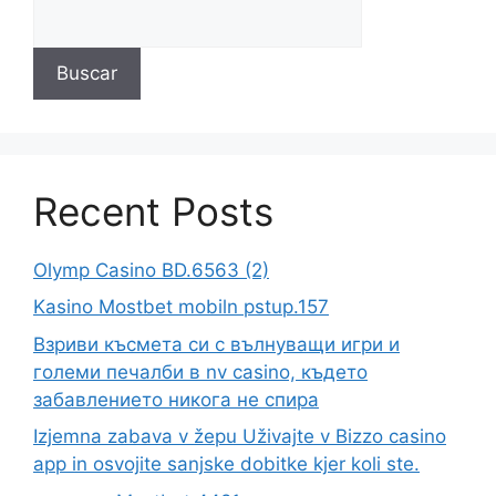
Buscar
Recent Posts
Olymp Casino BD.6563 (2)
Kasino Mostbet mobiln pstup.157
Взриви късмета си с вълнуващи игри и
големи печалби в nv casino, където
забавлението никога не спира
Izjemna zabava v žepu Uživajte v Bizzo casino
app in osvojite sanjske dobitke kjer koli ste.