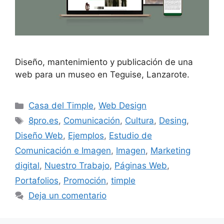
Diseño, mantenimiento y publicación de una
web para un museo en Teguise, Lanzarote.
Casa del Timple
,
Web Design
8pro.es
,
Comunicación
,
Cultura
,
Desing
,
Diseño Web
,
Ejemplos
,
Estudio de
Comunicación e Imagen
,
Imagen
,
Marketing
digital
,
Nuestro Trabajo
,
Páginas Web
,
Portafolios
,
Promoción
,
timple
Deja un comentario