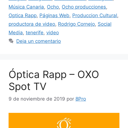
Música Canaria
,
Ocho
,
Ocho producciones
,
Optica Rapp
,
Páginas Web
,
Produccion Cultural
,
productora de video
,
Rodrigo Cornejo
,
Social
Media
,
tenerife
,
video
Deja un comentario
Óptica Rapp – OXO
Spot TV
9 de noviembre de 2019
por
8Pro