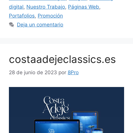
digital
,
Nuestro Trabajo
,
Páginas Web
,
Portafolios
,
Promoción
Deja un comentario
costaadejeclassics.es
28 de junio de 2023
por
8Pro