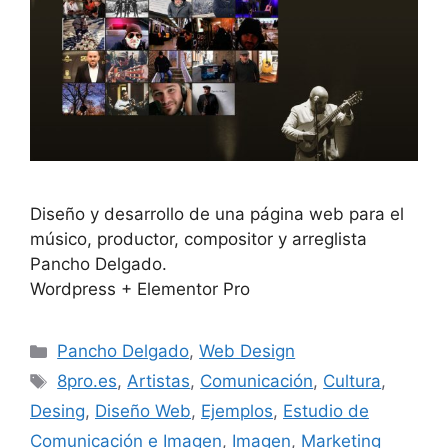
Diseño y desarrollo de una página web para el
músico, productor, compositor y arreglista
Pancho Delgado.
Wordpress + Elementor Pro
Pancho Delgado
,
Web Design
8pro.es
,
Artistas
,
Comunicación
,
Cultura
,
Desing
,
Diseño Web
,
Ejemplos
,
Estudio de
Comunicación e Imagen
,
Imagen
,
Marketing