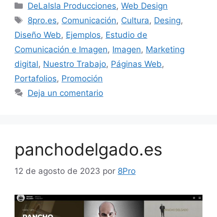
DeLaIsla Producciones
,
Web Design
8pro.es
,
Comunicación
,
Cultura
,
Desing
,
Diseño Web
,
Ejemplos
,
Estudio de
Comunicación e Imagen
,
Imagen
,
Marketing
digital
,
Nuestro Trabajo
,
Páginas Web
,
Portafolios
,
Promoción
Deja un comentario
panchodelgado.es
12 de agosto de 2023
por
8Pro