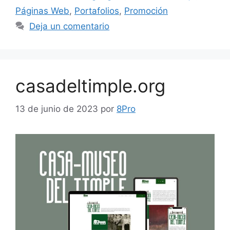
Páginas Web
,
Portafolios
,
Promoción
Deja un comentario
casadeltimple.org
13 de junio de 2023
por
8Pro