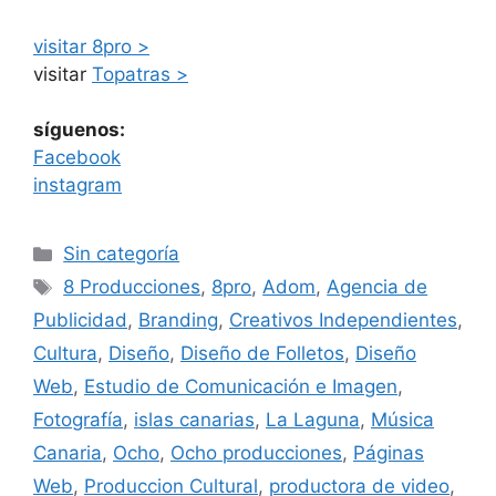
visitar 8pro >
visitar
Topatras >
síguenos:
Facebook
instagram
Sin categoría
8 Producciones
,
8pro
,
Adom
,
Agencia de
Publicidad
,
Branding
,
Creativos Independientes
,
Cultura
,
Diseño
,
Diseño de Folletos
,
Diseño
Web
,
Estudio de Comunicación e Imagen
,
Fotografía
,
islas canarias
,
La Laguna
,
Música
Canaria
,
Ocho
,
Ocho producciones
,
Páginas
Web
,
Produccion Cultural
,
productora de video
,