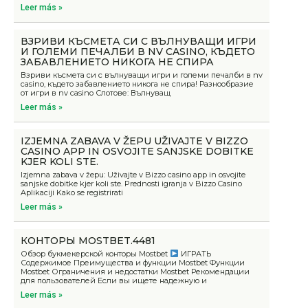
Leer más »
ВЗРИВИ КЪСМЕТА СИ С ВЪЛНУВАЩИ ИГРИ
И ГОЛЕМИ ПЕЧАЛБИ В NV CASINO, КЪДЕТО
ЗАБАВЛЕНИЕТО НИКОГА НЕ СПИРА
Взриви късмета си с вълнуващи игри и големи печалби в nv
casino, където забавлението никога не спира! Разнообразие
от игри в nv casino Слотове: Вълнуващ
Leer más »
IZJEMNA ZABAVA V ŽEPU UŽIVAJTE V BIZZO
CASINO APP IN OSVOJITE SANJSKE DOBITKE
KJER KOLI STE.
Izjemna zabava v žepu: Uživajte v Bizzo casino app in osvojite
sanjske dobitke kjer koli ste. Prednosti igranja v Bizzo Casino
Aplikaciji Kako se registrirati
Leer más »
КОНТОРЫ MOSTBET.4481
Обзор букмекерской конторы Mostbet
ИГРАТЬ
Содержимое Преимущества и функции Mostbet Функции
Mostbet Ограничения и недостатки Mostbet Рекомендации
для пользователей Если вы ищете надежную и
Leer más »