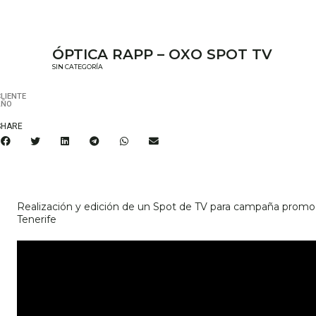
ÓPTICA RAPP – OXO SPOT TV
SIN CATEGORÍA
CLIENTE
AÑO
SHARE
Realización y edición de un Spot de TV para campaña promo
Tenerife