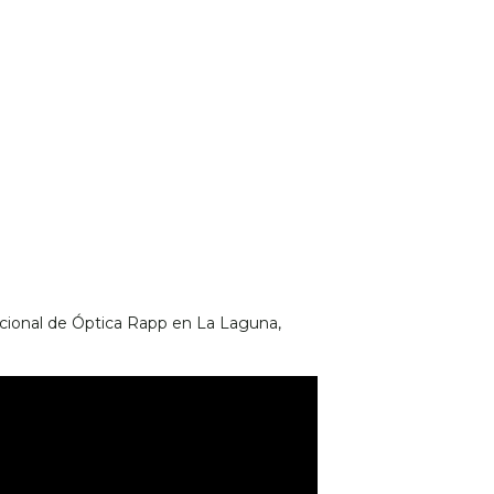
cional de Óptica Rapp en La Laguna,