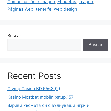
Comunicación e Imagen
,
Etiquetas
,
Imagen
,
Páginas Web
,
tenerife
,
web design
Buscar
Buscar
Recent Posts
Olymp Casino BD.6563 (2)
Kasino Mostbet mobiln pstup.157
Взриви късмета си с вълнуващи игри и