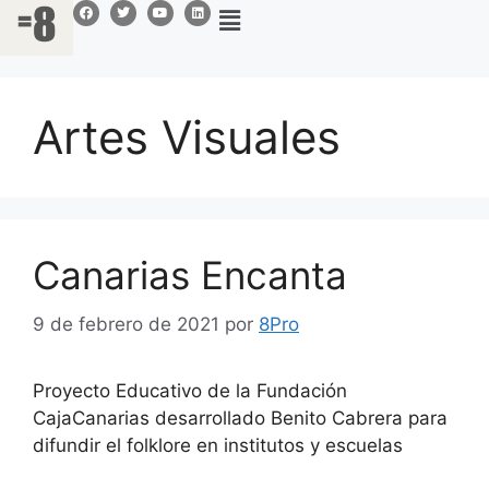
Artes Visuales
Canarias Encanta
9 de febrero de 2021
por
8Pro
Proyecto Educativo de la Fundación
CajaCanarias desarrollado Benito Cabrera para
difundir el folklore en institutos y escuelas