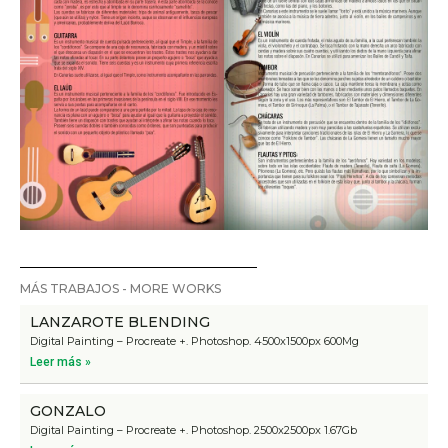
MÁS TRABAJOS - MORE WORKS
LANZAROTE BLENDING
Digital Painting – Procreate +. Photoshop. 4500x1500px 600Mg
Leer más »
GONZALO
Digital Painting – Procreate +. Photoshop. 2500x2500px 1.67Gb