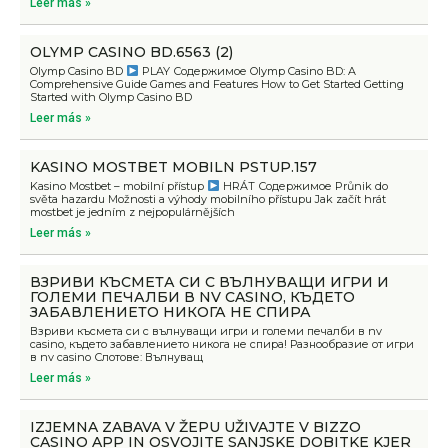
Leer más »
OLYMP CASINO BD.6563 (2)
Olymp Casino BD
PLAY Содержимое Olymp Casino BD: A
Comprehensive Guide Games and Features How to Get Started Getting
Started with Olymp Casino BD
Leer más »
KASINO MOSTBET MOBILN PSTUP.157
Kasino Mostbet – mobilní přístup
HRÁT Содержимое Průnik do
světa hazardu Možnosti a výhody mobilního přístupu Jak začít hrát
mostbet je jedním z nejpopulárnějších
Leer más »
ВЗРИВИ КЪСМЕТА СИ С ВЪЛНУВАЩИ ИГРИ И
ГОЛЕМИ ПЕЧАЛБИ В NV CASINO, КЪДЕТО
ЗАБАВЛЕНИЕТО НИКОГА НЕ СПИРА
Взриви късмета си с вълнуващи игри и големи печалби в nv
casino, където забавлението никога не спира! Разнообразие от игри
в nv casino Слотове: Вълнуващ
Leer más »
IZJEMNA ZABAVA V ŽEPU UŽIVAJTE V BIZZO
CASINO APP IN OSVOJITE SANJSKE DOBITKE KJER