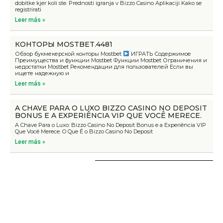
dobitke kjer koli ste. Prednosti igranja v Bizzo Casino Aplikaciji Kako se
registrirati
Leer más »
КОНТОРЫ MOSTBET.4481
Обзор букмекерской конторы Mostbet
ИГРАТЬ Содержимое
Преимущества и функции Mostbet Функции Mostbet Ограничения и
недостатки Mostbet Рекомендации для пользователей Если вы
ищете надежную и
Leer más »
A CHAVE PARA O LUXO BIZZO CASINO NO DEPOSIT
BONUS E A EXPERIÊNCIA VIP QUE VOCÊ MERECE.
A Chave Para o Luxo: Bizzo Casino No Deposit Bonus e a Experiência VIP
Que Você Merece. O Que É o Bizzo Casino No Deposit
Leer más »