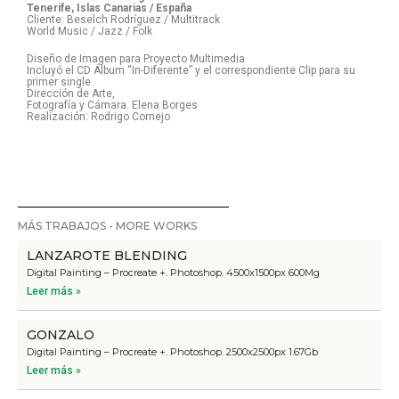
Tenerife, Islas Canarias / España
Cliente: Beselch Rodríguez / Multitrack
World Music / Jazz / Folk
Diseño de Imagen para Proyecto Multimedia
Incluyó el CD Álbum “In-Diferente” y el correspondiente Clip para su
primer single.
Dirección de Arte,
Fotografía y Cámara. Elena Borges
Realización: Rodrigo Cornejo
MÁS TRABAJOS - MORE WORKS
LANZAROTE BLENDING
Digital Painting – Procreate +. Photoshop. 4500x1500px 600Mg
Leer más »
GONZALO
Digital Painting – Procreate +. Photoshop. 2500x2500px 1.67Gb
Leer más »