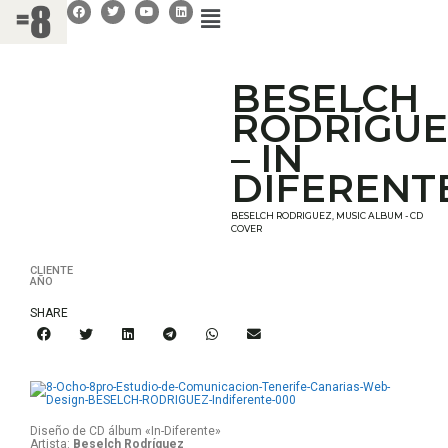
BESELCH
RODRÍGUE
– IN
DIFERENT
BESELCH RODRIGUEZ
,
MUSIC ALBUM - CD
COVER
CLIENTE
AÑO
SHARE
Diseño de CD álbum «In-Diferente»
Artista:
Beselch Rodríguez