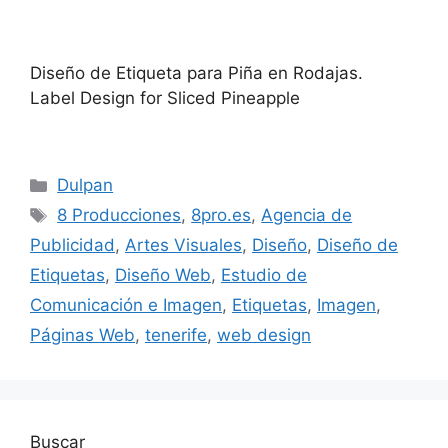
Diseño de Etiqueta para Piña en Rodajas.
Label Design for Sliced Pineapple
Dulpan
8 Producciones
,
8pro.es
,
Agencia de
Publicidad
,
Artes Visuales
,
Diseño
,
Diseño de
Etiquetas
,
Diseño Web
,
Estudio de
Comunicación e Imagen
,
Etiquetas
,
Imagen
,
Páginas Web
,
tenerife
,
web design
Buscar