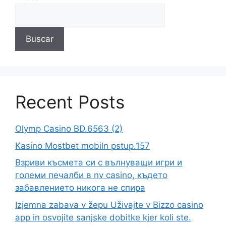
Buscar
Recent Posts
Olymp Casino BD.6563 (2)
Kasino Mostbet mobiln pstup.157
Взриви късмета си с вълнуващи игри и
големи печалби в nv casino, където
забавлението никога не спира
Izjemna zabava v žepu Uživajte v Bizzo casino
app in osvojite sanjske dobitke kjer koli ste.