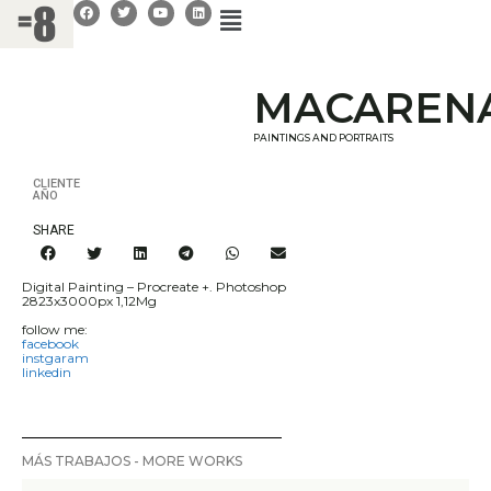
MACAREN
PAINTINGS AND PORTRAITS
CLIENTE
AÑO
SHARE
Digital Painting – Procreate +. Photoshop
2823x3000px 1,12Mg
follow me:
facebook
instgaram
linkedin
MÁS TRABAJOS - MORE WORKS