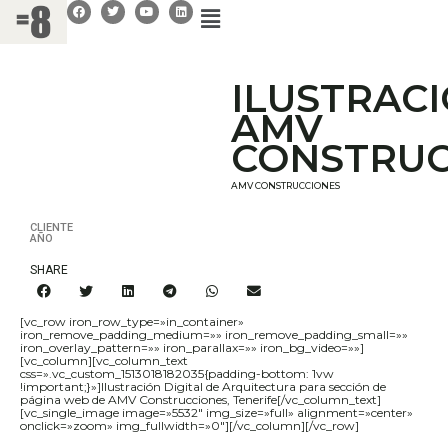
ILUSTRAC
AMV
CONSTRUC
AMV CONSTRUCCIONES
CLIENTE
AÑO
SHARE
[vc_row iron_row_type=»in_container»
iron_remove_padding_medium=»» iron_remove_padding_small=»»
iron_overlay_pattern=»» iron_parallax=»» iron_bg_video=»»]
[vc_column][vc_column_text
css=».vc_custom_1513018182035{padding-bottom: 1vw
!important;}»]Ilustración Digital de Arquitectura para sección de
página web de AMV Construcciones, Tenerife[/vc_column_text]
[vc_single_image image=»5532″ img_size=»full» alignment=»center»
onclick=»zoom» img_fullwidth=»0″][/vc_column][/vc_row]