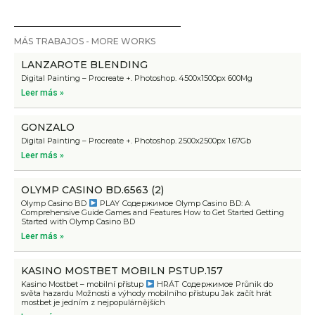
MÁS TRABAJOS - MORE WORKS
LANZAROTE BLENDING
Digital Painting – Procreate +. Photoshop. 4500x1500px 600Mg
Leer más »
GONZALO
Digital Painting – Procreate +. Photoshop. 2500x2500px 1.67Gb
Leer más »
OLYMP CASINO BD.6563 (2)
Olymp Casino BD
PLAY Содержимое Olymp Casino BD: A
Comprehensive Guide Games and Features How to Get Started Getting
Started with Olymp Casino BD
Leer más »
KASINO MOSTBET MOBILN PSTUP.157
Kasino Mostbet – mobilní přístup
HRÁT Содержимое Průnik do
světa hazardu Možnosti a výhody mobilního přístupu Jak začít hrát
mostbet je jedním z nejpopulárnějších