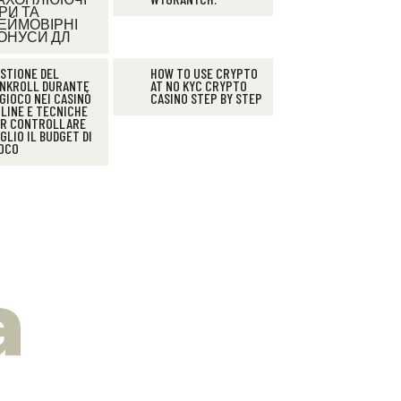
ГРИ ТА
ЕЙМОВІРНІ
ОНУСИ ДЛ
STIONE DEL
HOW TO USE CRYPTO
NKROLL DURANTE
AT NO KYC CRYPTO
 GIOCO NEI CASINÒ
CASINO STEP BY STEP
LINE E TECNICHE
R CONTROLLARE
GLIO IL BUDGET DI
OCO
a