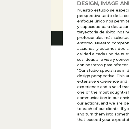
DESIGN, IMAGE A
Nuestro estudio se especi
perspectiva tanto de la c
enfoque único nos permite 
y capacidad para destacar
trayectoria de éxito, nos
profesionales más solicit
entorno. Nuestro compromi
acciones, y estamos dedica
calidad a cada uno de nues
sus ideas a la vida y conv
con nosotros para ofrecer
"Our studio specializes i
design perspective. This u
extensive experience and a
experience and a solid tra
one of the most sought-aft
communication in our envi
our actions, and we are ded
to each of our clients. If y
and turn them into somethin
that exceed your expectat