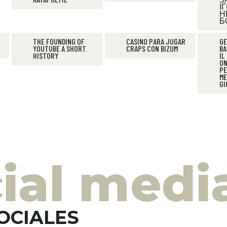
І
Н
Б
THE FOUNDING OF
CASINO PARA JUGAR
GE
YOUTUBE A SHORT
CRAPS CON BIZUM
BA
HISTORY
IL
ON
PE
ME
GI
ial medi
OCIALES