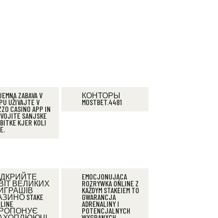
JEMNA ZABAVA V
КОНТОРЫ
PU UŽIVAJTE V
MOSTBET.4481
ZZO CASINO APP IN
VOJITE SANJSKE
BITKE KJER KOLI
E.
ІДКРИЙТЕ
EMOCJONUJĄCA
ВІТ ВЕЛИКИХ
ROZRYWKA ONLINE Z
ИГРАШІВ
KAŻDYM STAKEIEM TO
АЗИНО STAKE
GWARANCJA
LINE
ADRENALINY I
РОПОНУЄ
POTENCJALNYCH
АХОПЛЮЮЧІ
WYGRANYCH.