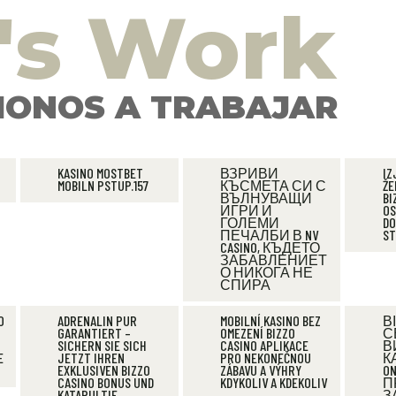
's Work
ONOS A TRABAJAR
KASINO MOSTBET
ВЗРИВИ
IZ
MOBILN PSTUP.157
КЪСМЕТА СИ С
ŽE
ВЪЛНУВАЩИ
BI
ИГРИ И
OS
ГОЛЕМИ
DO
ПЕЧАЛБИ В NV
ST
CASINO, КЪДЕТО
ЗАБАВЛЕНИЕТ
О НИКОГА НЕ
СПИРА
O
ADRENALIN PUR
MOBILNÍ KASINO BEZ
В
GARANTIERT –
OMEZENÍ BIZZO
С
SICHERN SIE SICH
CASINO APLIKACE
В
E
JETZT IHREN
PRO NEKONEČNOU
К
EXKLUSIVEN BIZZO
ZÁBAVU A VÝHRY
ON
CASINO BONUS UND
KDYKOLIV A KDEKOLIV
П
KATAPULTIE
З