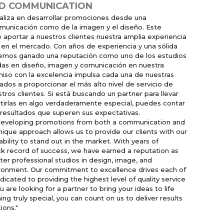
ND COMMUNICATION
aliza en desarrollar promociones desde una
omunicación como de la imagen y el diseño. Este
aportar a nuestros clientes nuestra amplia experiencia
 en el mercado. Con años de experiencia y una sólida
 hemos ganado una reputación como uno de los estudios
adas en diseño, imagen y comunicación en nuestra
so con la excelencia impulsa cada una de nuestras
dos a proporcionar el más alto nivel de servicio de
tros clientes. Si está buscando un partner para llevar
ertirlas en algo verdaderamente especial, puedes contar
 resultados que superen sus expectativas.
n developing promotions from both a communication and
nique approach allows us to provide our clients with our
bility to stand out in the market. With years of
ck record of success, we have earned a reputation as
er professional studios in design, image, and
ronment. Our commitment to excellence drives each of
icated to providing the highest level of quality service
ou are looking for a partner to bring your ideas to life
g truly special, you can count on us to deliver results
ions."