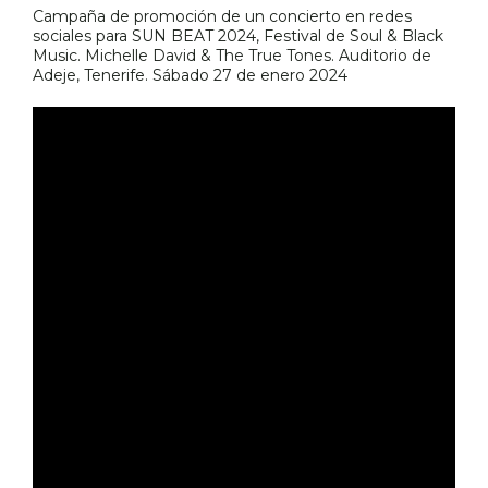
Campaña de promoción de un concierto en redes
sociales para SUN BEAT 2024, Festival de Soul & Black
Music. Michelle David & The True Tones. Auditorio de
Adeje, Tenerife. Sábado 27 de enero 2024