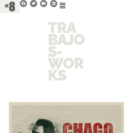
TRA
BAJO
S-
WOR
KS