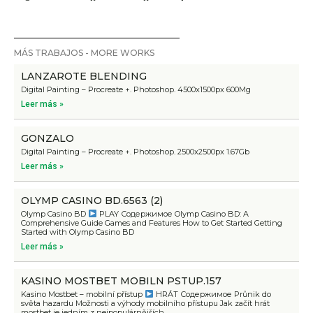
MÁS TRABAJOS - MORE WORKS
LANZAROTE BLENDING
Digital Painting – Procreate +. Photoshop. 4500x1500px 600Mg
Leer más »
GONZALO
Digital Painting – Procreate +. Photoshop. 2500x2500px 1.67Gb
Leer más »
OLYMP CASINO BD.6563 (2)
Olymp Casino BD
PLAY Содержимое Olymp Casino BD: A
Comprehensive Guide Games and Features How to Get Started Getting
Started with Olymp Casino BD
Leer más »
KASINO MOSTBET MOBILN PSTUP.157
Kasino Mostbet – mobilní přístup
HRÁT Содержимое Průnik do
světa hazardu Možnosti a výhody mobilního přístupu Jak začít hrát
mostbet je jedním z nejpopulárnějších