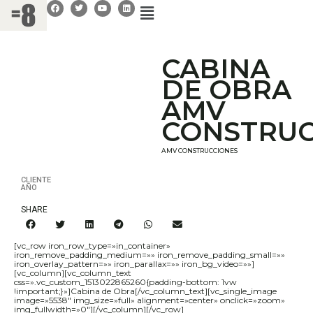
CABINA
DE OBRA
AMV
CONSTRUC
AMV CONSTRUCCIONES
CLIENTE
AÑO
SHARE
[vc_row iron_row_type=»in_container»
iron_remove_padding_medium=»» iron_remove_padding_small=»»
iron_overlay_pattern=»» iron_parallax=»» iron_bg_video=»»]
[vc_column][vc_column_text
css=».vc_custom_1513022865260{padding-bottom: 1vw
!important;}»]Cabina de Obra[/vc_column_text][vc_single_image
image=»5538″ img_size=»full» alignment=»center» onclick=»zoom»
img_fullwidth=»0″][/vc_column][/vc_row]