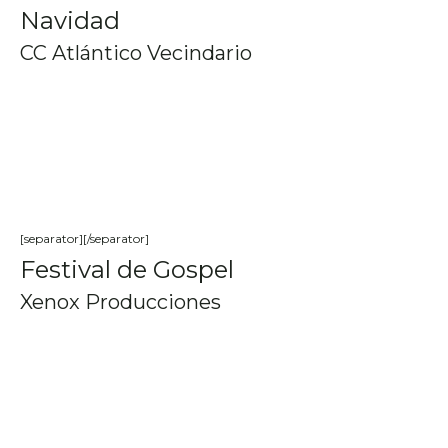
Navidad
CC Atlántico Vecindario
[separator][/separator]
Festival de Gospel
Xenox Producciones