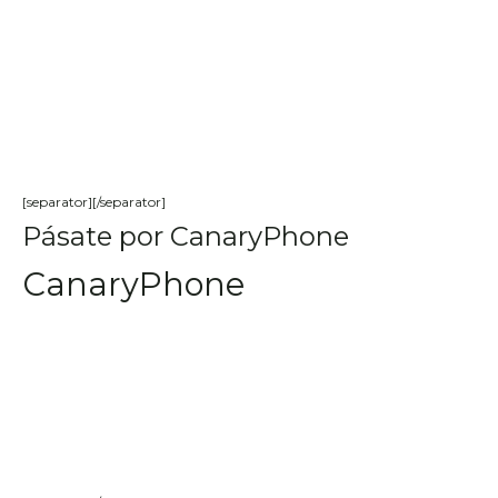
[separator][/separator]
Pásate por CanaryPhone
CanaryPhone