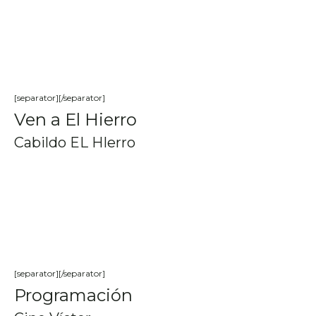
[separator][/separator]
Ven a El Hierro
Cabildo EL HIerro
[separator][/separator]
Programación