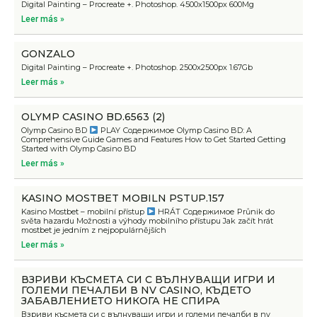
Digital Painting – Procreate +. Photoshop. 4500x1500px 600Mg
Leer más »
GONZALO
Digital Painting – Procreate +. Photoshop. 2500x2500px 1.67Gb
Leer más »
OLYMP CASINO BD.6563 (2)
Olymp Casino BD
PLAY Содержимое Olymp Casino BD: A
Comprehensive Guide Games and Features How to Get Started Getting
Started with Olymp Casino BD
Leer más »
KASINO MOSTBET MOBILN PSTUP.157
Kasino Mostbet – mobilní přístup
HRÁT Содержимое Průnik do
světa hazardu Možnosti a výhody mobilního přístupu Jak začít hrát
mostbet je jedním z nejpopulárnějších
Leer más »
ВЗРИВИ КЪСМЕТА СИ С ВЪЛНУВАЩИ ИГРИ И
ГОЛЕМИ ПЕЧАЛБИ В NV CASINO, КЪДЕТО
ЗАБАВЛЕНИЕТО НИКОГА НЕ СПИРА
Взриви късмета си с вълнуващи игри и големи печалби в nv