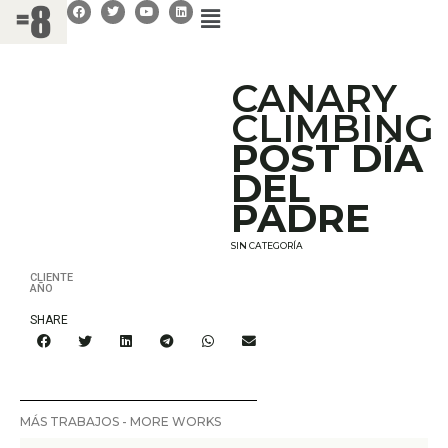
CANARY
CLIMBING
POST DÍA
DEL
PADRE
SIN CATEGORÍA
CLIENTE
AÑO
SHARE
MÁS TRABAJOS - MORE WORKS