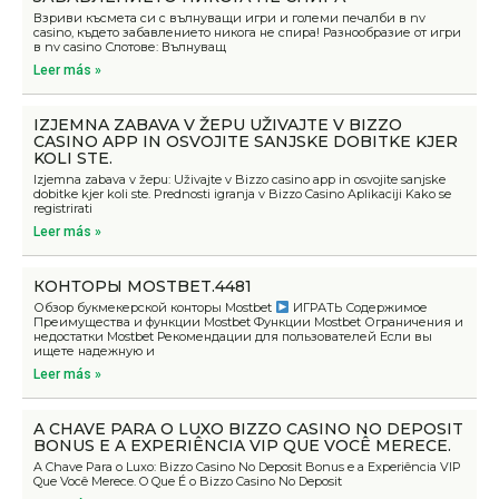
Взриви късмета си с вълнуващи игри и големи печалби в nv
casino, където забавлението никога не спира! Разнообразие от игри
в nv casino Слотове: Вълнуващ
Leer más »
IZJEMNA ZABAVA V ŽEPU UŽIVAJTE V BIZZO
CASINO APP IN OSVOJITE SANJSKE DOBITKE KJER
KOLI STE.
Izjemna zabava v žepu: Uživajte v Bizzo casino app in osvojite sanjske
dobitke kjer koli ste. Prednosti igranja v Bizzo Casino Aplikaciji Kako se
registrirati
Leer más »
КОНТОРЫ MOSTBET.4481
Обзор букмекерской конторы Mostbet
ИГРАТЬ Содержимое
Преимущества и функции Mostbet Функции Mostbet Ограничения и
недостатки Mostbet Рекомендации для пользователей Если вы
ищете надежную и
Leer más »
A CHAVE PARA O LUXO BIZZO CASINO NO DEPOSIT
BONUS E A EXPERIÊNCIA VIP QUE VOCÊ MERECE.
A Chave Para o Luxo: Bizzo Casino No Deposit Bonus e a Experiência VIP
Que Você Merece. O Que É o Bizzo Casino No Deposit