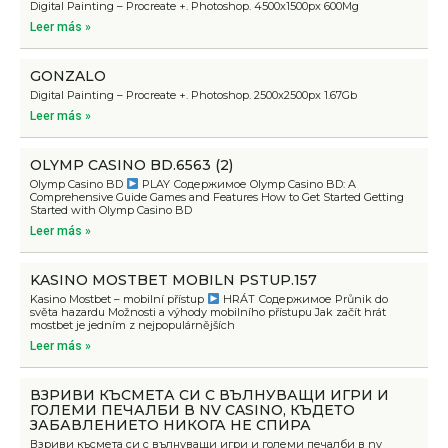
Digital Painting – Procreate +. Photoshop. 4500x1500px 600Mg
Leer más »
GONZALO
Digital Painting – Procreate +. Photoshop. 2500x2500px 1.67Gb
Leer más »
OLYMP CASINO BD.6563 (2)
Olymp Casino BD
PLAY Содержимое Olymp Casino BD: A
Comprehensive Guide Games and Features How to Get Started Getting
Started with Olymp Casino BD
Leer más »
KASINO MOSTBET MOBILN PSTUP.157
Kasino Mostbet – mobilní přístup
HRÁT Содержимое Průnik do
světa hazardu Možnosti a výhody mobilního přístupu Jak začít hrát
mostbet je jedním z nejpopulárnějších
Leer más »
ВЗРИВИ КЪСМЕТА СИ С ВЪЛНУВАЩИ ИГРИ И
ГОЛЕМИ ПЕЧАЛБИ В NV CASINO, КЪДЕТО
ЗАБАВЛЕНИЕТО НИКОГА НЕ СПИРА
Взриви късмета си с вълнуващи игри и големи печалби в nv