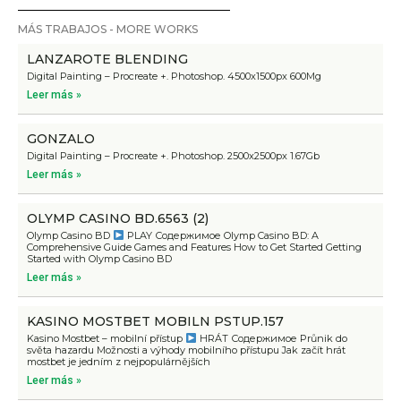
MÁS TRABAJOS - MORE WORKS
LANZAROTE BLENDING
Digital Painting – Procreate +. Photoshop. 4500x1500px 600Mg
Leer más »
GONZALO
Digital Painting – Procreate +. Photoshop. 2500x2500px 1.67Gb
Leer más »
OLYMP CASINO BD.6563 (2)
Olymp Casino BD
PLAY Содержимое Olymp Casino BD: A
Comprehensive Guide Games and Features How to Get Started Getting
Started with Olymp Casino BD
Leer más »
KASINO MOSTBET MOBILN PSTUP.157
Kasino Mostbet – mobilní přístup
HRÁT Содержимое Průnik do
světa hazardu Možnosti a výhody mobilního přístupu Jak začít hrát
mostbet je jedním z nejpopulárnějších
Leer más »