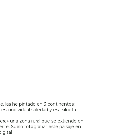
, las he pintado en 3 continentes:
esa individual soledad y esa silueta
era» una zona rural que se extiende en
rife. Suelo fotografiar este paisaje en
igital