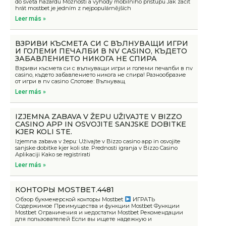
do světa hazardu Možnosti a výhody mobilního přístupu Jak začít
hrát mostbet je jedním z nejpopulárnějších
Leer más »
ВЗРИВИ КЪСМЕТА СИ С ВЪЛНУВАЩИ ИГРИ
И ГОЛЕМИ ПЕЧАЛБИ В NV CASINO, КЪДЕТО
ЗАБАВЛЕНИЕТО НИКОГА НЕ СПИРА
Взриви късмета си с вълнуващи игри и големи печалби в nv
casino, където забавлението никога не спира! Разнообразие
от игри в nv casino Слотове: Вълнуващ
Leer más »
IZJEMNA ZABAVA V ŽEPU UŽIVAJTE V BIZZO
CASINO APP IN OSVOJITE SANJSKE DOBITKE
KJER KOLI STE.
Izjemna zabava v žepu: Uživajte v Bizzo casino app in osvojite
sanjske dobitke kjer koli ste. Prednosti igranja v Bizzo Casino
Aplikaciji Kako se registrirati
Leer más »
КОНТОРЫ MOSTBET.4481
Обзор букмекерской конторы Mostbet
ИГРАТЬ
Содержимое Преимущества и функции Mostbet Функции
Mostbet Ограничения и недостатки Mostbet Рекомендации
для пользователей Если вы ищете надежную и