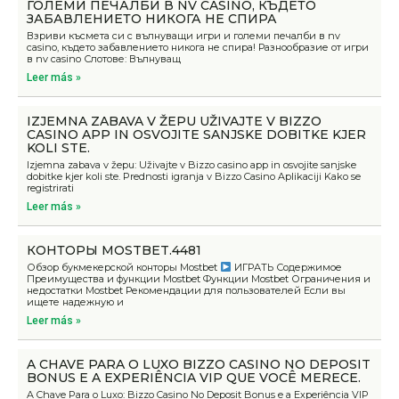
ГОЛЕМИ ПЕЧАЛБИ В NV CASINO, КЪДЕТО
ЗАБАВЛЕНИЕТО НИКОГА НЕ СПИРА
Взриви късмета си с вълнуващи игри и големи печалби в nv
casino, където забавлението никога не спира! Разнообразие от игри
в nv casino Слотове: Вълнуващ
Leer más »
IZJEMNA ZABAVA V ŽEPU UŽIVAJTE V BIZZO
CASINO APP IN OSVOJITE SANJSKE DOBITKE KJER
KOLI STE.
Izjemna zabava v žepu: Uživajte v Bizzo casino app in osvojite sanjske
dobitke kjer koli ste. Prednosti igranja v Bizzo Casino Aplikaciji Kako se
registrirati
Leer más »
КОНТОРЫ MOSTBET.4481
Обзор букмекерской конторы Mostbet
ИГРАТЬ Содержимое
Преимущества и функции Mostbet Функции Mostbet Ограничения и
недостатки Mostbet Рекомендации для пользователей Если вы
ищете надежную и
Leer más »
A CHAVE PARA O LUXO BIZZO CASINO NO DEPOSIT
BONUS E A EXPERIÊNCIA VIP QUE VOCÊ MERECE.
A Chave Para o Luxo: Bizzo Casino No Deposit Bonus e a Experiência VIP