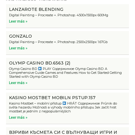
LANZAROTE BLENDING
Digital Painting – Procreate +. Photoshop. 4500x1500px 600Mg
Leer más »
GONZALO
Digital Painting – Procreate +. Photoshop. 2500x2500px 1.67Gb
Leer más »
OLYMP CASINO BD.6563 (2)
Olymp Casino BD
PLAY Содержимое Olymp Casino BD: A
Comprehensive Guide Games and Features How to Get Started Getting
Started with Olymp Casino BD
Leer más »
KASINO MOSTBET MOBILN PSTUP.157
Kasino Mostbet – mobilní přístup
HRÁT Содержимое Průnik do
světa hazardu Možnosti a výhody mobilního přístupu Jak začít hrát
mostbet je jedním z nejpopulárnějších
Leer más »
ВЗРИВИ КЪСМЕТА СИ С ВЪЛНУВАЩИ ИГРИ И