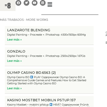
MÁS TRABAJOS - MORE WORKS
LANZAROTE BLENDING
Digital Painting – Procreate +. Photoshop. 4500x1500px 600Mg
Leer más »
GONZALO
Digital Painting – Procreate +. Photoshop. 2500x2500px 1.67Gb
Leer más »
OLYMP CASINO BD.6563 (2)
Olymp Casino BD
PLAY Содержимое Olymp Casino BD: A
Comprehensive Guide Games and Features How to Get Started
Getting Started with Olymp Casino BD
Leer más »
KASINO MOSTBET MOBILN PSTUP.157
Kasino Mostbet – mobilní přístup
HRÁT Содержимое Průnik