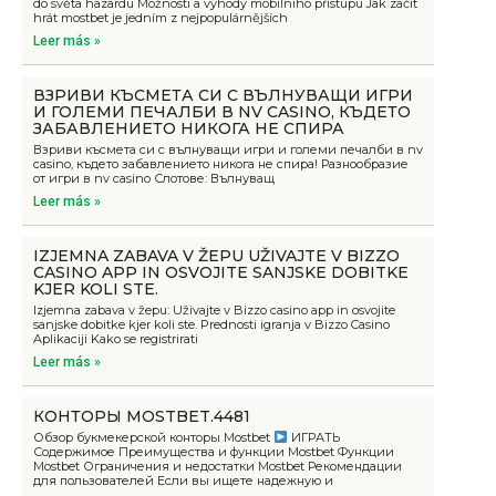
do světa hazardu Možnosti a výhody mobilního přístupu Jak začít
hrát mostbet je jedním z nejpopulárnějších
Leer más »
ВЗРИВИ КЪСМЕТА СИ С ВЪЛНУВАЩИ ИГРИ
И ГОЛЕМИ ПЕЧАЛБИ В NV CASINO, КЪДЕТО
ЗАБАВЛЕНИЕТО НИКОГА НЕ СПИРА
Взриви късмета си с вълнуващи игри и големи печалби в nv
casino, където забавлението никога не спира! Разнообразие
от игри в nv casino Слотове: Вълнуващ
Leer más »
IZJEMNA ZABAVA V ŽEPU UŽIVAJTE V BIZZO
CASINO APP IN OSVOJITE SANJSKE DOBITKE
KJER KOLI STE.
Izjemna zabava v žepu: Uživajte v Bizzo casino app in osvojite
sanjske dobitke kjer koli ste. Prednosti igranja v Bizzo Casino
Aplikaciji Kako se registrirati
Leer más »
КОНТОРЫ MOSTBET.4481
Обзор букмекерской конторы Mostbet
ИГРАТЬ
Содержимое Преимущества и функции Mostbet Функции
Mostbet Ограничения и недостатки Mostbet Рекомендации
для пользователей Если вы ищете надежную и