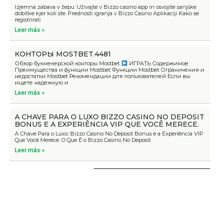
Izjemna zabava v žepu: Uživajte v Bizzo casino app in osvojite sanjske
dobitke kjer koli ste. Prednosti igranja v Bizzo Casino Aplikaciji Kako se
registrirati
Leer más »
КОНТОРЫ MOSTBET.4481
Обзор букмекерской конторы Mostbet
ИГРАТЬ Содержимое
Преимущества и функции Mostbet Функции Mostbet Ограничения и
недостатки Mostbet Рекомендации для пользователей Если вы
ищете надежную и
Leer más »
A CHAVE PARA O LUXO BIZZO CASINO NO DEPOSIT
BONUS E A EXPERIÊNCIA VIP QUE VOCÊ MERECE.
A Chave Para o Luxo: Bizzo Casino No Deposit Bonus e a Experiência VIP
Que Você Merece. O Que É o Bizzo Casino No Deposit
Leer más »