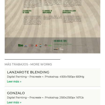
MÁS TRABAJOS - MORE WORKS
LANZAROTE BLENDING
Digital Painting – Procreate +. Photoshop. 4500x1500px 600Mg
Leer más »
GONZALO
Digital Painting – Procreate +. Photoshop. 2500x2500px 1.67Gb
Leer más »