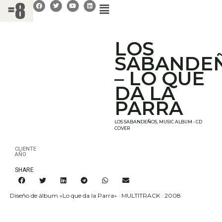
LOS
SABANDE
– LO QUE
DA LA
PARRA
LOS SABANDEÑOS
,
MUSIC ALBUM - CD
COVER
CLIENTE
AÑO
SHARE
Diseño de álbum «Lo que da la Parra» · MULTITRACK · 2008