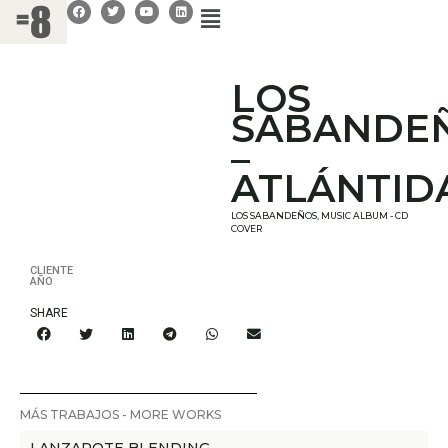
LOS
SABANDEN
–
ATLÁNTID
LOS SABANDEÑOS
,
MUSIC ALBUM - CD
COVER
CLIENTE
AÑO
SHARE
MÁS TRABAJOS - MORE WORKS