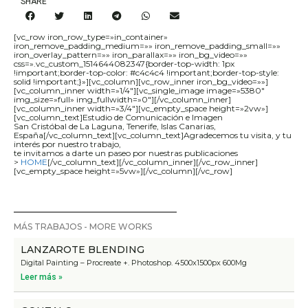
SHARE
[vc_row iron_row_type=»in_container»
iron_remove_padding_medium=»» iron_remove_padding_small=»»
iron_overlay_pattern=»» iron_parallax=»» iron_bg_video=»»
css=».vc_custom_1514644082347{border-top-width: 1px
!important;border-top-color: #c4c4c4 !important;border-top-style:
solid !important;}»][vc_column][vc_row_inner iron_bg_video=»»]
[vc_column_inner width=»1/4″][vc_single_image image=»5380″
img_size=»full» img_fullwidth=»0″][/vc_column_inner]
[vc_column_inner width=»3/4″][vc_empty_space height=»2vw»]
[vc_column_text]Estudio de Comunicación e Imagen
San Cristóbal de La Laguna, Tenerife, Islas Canarias,
España[/vc_column_text][vc_column_text]Agradecemos tu visita, y tu
interés por nuestro trabajo,
te invitamos a darte un paseo por nuestras publicaciones
>
HOME
[/vc_column_text][/vc_column_inner][/vc_row_inner]
[vc_empty_space height=»5vw»][/vc_column][/vc_row]
MÁS TRABAJOS - MORE WORKS
LANZAROTE BLENDING
Digital Painting – Procreate +. Photoshop. 4500x1500px 600Mg
Leer más »