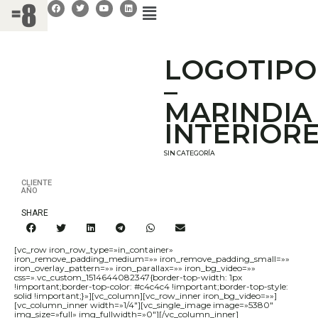
LOGOTIPO
–
MARINDIA
INTERIOR
SIN CATEGORÍA
CLIENTE
AÑO
SHARE
[vc_row iron_row_type=»in_container»
iron_remove_padding_medium=»» iron_remove_padding_small=»»
iron_overlay_pattern=»» iron_parallax=»» iron_bg_video=»»
css=».vc_custom_1514644082347{border-top-width: 1px
!important;border-top-color: #c4c4c4 !important;border-top-style:
solid !important;}»][vc_column][vc_row_inner iron_bg_video=»»]
[vc_column_inner width=»1/4″][vc_single_image image=»5380″
img_size=»full» img_fullwidth=»0″][/vc_column_inner]