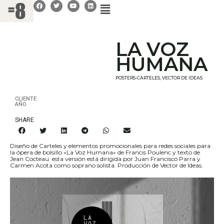
LA VOZ
HUMANA
POSTERS-CARTELES
,
VECTOR DE IDEAS
CLIENTE
AÑO
SHARE
Diseño de Carteles y elementos promocionales para redes sociales para
la ópera de bolsillo «La Voz Humana» de Francis Poulenc y texto de
Jean Cocteau. esta versión está dirigida por Juan Francisco Parra y
Carmen Acota como soprano solista. Producción de Vector de Ideas.