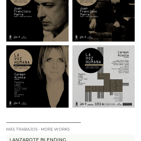
MÁS TRABAJOS - MORE WORKS
LANZAROTE BLENDING