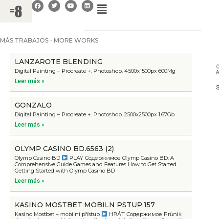
MÁS TRABAJOS - MORE WORKS
LANZAROTE BLENDING
Digital Painting – Procreate +. Photoshop. 4500x1500px 600Mg
Leer más »
GONZALO
Digital Painting – Procreate +. Photoshop. 2500x2500px 1.67Gb
Leer más »
OLYMP CASINO BD.6563 (2)
Olymp Casino BD
PLAY Содержимое Olymp Casino BD: A
Comprehensive Guide Games and Features How to Get Started
Getting Started with Olymp Casino BD
Leer más »
KASINO MOSTBET MOBILN PSTUP.157
Kasino Mostbet – mobilní přístup
HRÁT Содержимое Průnik