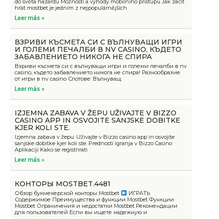
do světa hazardu Možnosti a výhody mobilního přístupu Jak začít
hrát mostbet je jedním z nejpopulárnějších
Leer más »
ВЗРИВИ КЪСМЕТА СИ С ВЪЛНУВАЩИ ИГРИ
И ГОЛЕМИ ПЕЧАЛБИ В NV CASINO, КЪДЕТО
ЗАБАВЛЕНИЕТО НИКОГА НЕ СПИРА
Взриви късмета си с вълнуващи игри и големи печалби в nv
casino, където забавлението никога не спира! Разнообразие
от игри в nv casino Слотове: Вълнуващ
Leer más »
IZJEMNA ZABAVA V ŽEPU UŽIVAJTE V BIZZO
CASINO APP IN OSVOJITE SANJSKE DOBITKE
KJER KOLI STE.
Izjemna zabava v žepu: Uživajte v Bizzo casino app in osvojite
sanjske dobitke kjer koli ste. Prednosti igranja v Bizzo Casino
Aplikaciji Kako se registrirati
Leer más »
КОНТОРЫ MOSTBET.4481
Обзор букмекерской конторы Mostbet
ИГРАТЬ
Содержимое Преимущества и функции Mostbet Функции
Mostbet Ограничения и недостатки Mostbet Рекомендации
для пользователей Если вы ищете надежную и