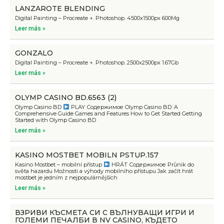
LANZAROTE BLENDING
Digital Painting – Procreate +. Photoshop. 4500x1500px 600Mg
Leer más »
GONZALO
Digital Painting – Procreate +. Photoshop. 2500x2500px 1.67Gb
Leer más »
OLYMP CASINO BD.6563 (2)
Olymp Casino BD
PLAY Содержимое Olymp Casino BD: A
Comprehensive Guide Games and Features How to Get Started Getting
Started with Olymp Casino BD
Leer más »
KASINO MOSTBET MOBILN PSTUP.157
Kasino Mostbet – mobilní přístup
HRÁT Содержимое Průnik do
světa hazardu Možnosti a výhody mobilního přístupu Jak začít hrát
mostbet je jedním z nejpopulárnějších
Leer más »
ВЗРИВИ КЪСМЕТА СИ С ВЪЛНУВАЩИ ИГРИ И
ГОЛЕМИ ПЕЧАЛБИ В NV CASINO, КЪДЕТО