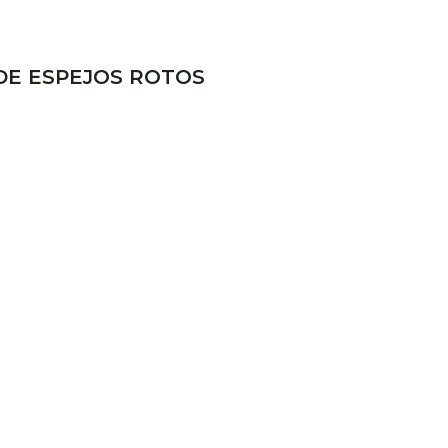
DE ESPEJOS ROTOS