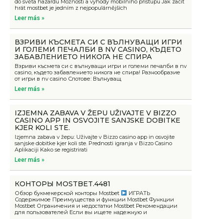
do světa hazardu Možnosti a výhody mobilního přístupu Jak začít
hrát mostbet je jedním z nejpopulárnějších
Leer más »
ВЗРИВИ КЪСМЕТА СИ С ВЪЛНУВАЩИ ИГРИ
И ГОЛЕМИ ПЕЧАЛБИ В NV CASINO, КЪДЕТО
ЗАБАВЛЕНИЕТО НИКОГА НЕ СПИРА
Взриви късмета си с вълнуващи игри и големи печалби в nv
casino, където забавлението никога не спира! Разнообразие
от игри в nv casino Слотове: Вълнуващ
Leer más »
IZJEMNA ZABAVA V ŽEPU UŽIVAJTE V BIZZO
CASINO APP IN OSVOJITE SANJSKE DOBITKE
KJER KOLI STE.
Izjemna zabava v žepu: Uživajte v Bizzo casino app in osvojite
sanjske dobitke kjer koli ste. Prednosti igranja v Bizzo Casino
Aplikaciji Kako se registrirati
Leer más »
КОНТОРЫ MOSTBET.4481
Обзор букмекерской конторы Mostbet
ИГРАТЬ
Содержимое Преимущества и функции Mostbet Функции
Mostbet Ограничения и недостатки Mostbet Рекомендации
для пользователей Если вы ищете надежную и