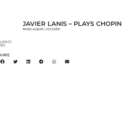
JAVIER LANIS – PLAYS CHOPIN
MUSIC ALBUM - CD COVER
CLIENTE
AÑO
SHARE