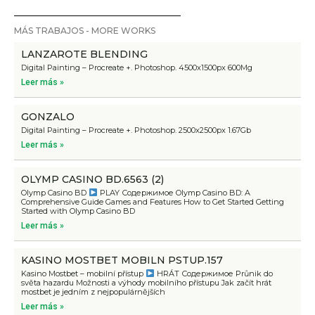
MÁS TRABAJOS - MORE WORKS
LANZAROTE BLENDING
Digital Painting – Procreate +. Photoshop. 4500x1500px 600Mg
Leer más »
GONZALO
Digital Painting – Procreate +. Photoshop. 2500x2500px 1.67Gb
Leer más »
OLYMP CASINO BD.6563 (2)
Olymp Casino BD
PLAY Содержимое Olymp Casino BD: A
Comprehensive Guide Games and Features How to Get Started Getting
Started with Olymp Casino BD
Leer más »
KASINO MOSTBET MOBILN PSTUP.157
Kasino Mostbet – mobilní přístup
HRÁT Содержимое Průnik do
světa hazardu Možnosti a výhody mobilního přístupu Jak začít hrát
mostbet je jedním z nejpopulárnějších
Leer más »