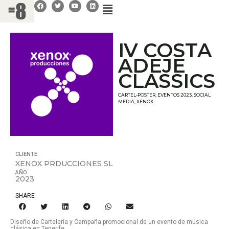
IV COSTA
ADEJE
CLASSICS
CARTEL-POSTER
,
EVENTOS 2023
,
SOCIAL
MEDIA
,
XENOX
CLIENTE
XENOX PRDUCCIONES SL
AÑO
2023
SHARE
Diseño de Cartelería y Campaña promocional de un evento de música
clásica en Tenerife.