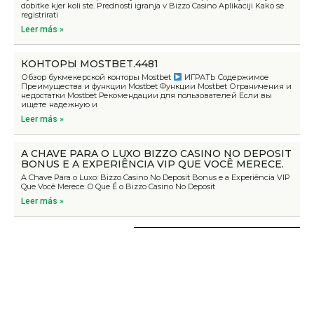
dobitke kjer koli ste. Prednosti igranja v Bizzo Casino Aplikaciji Kako se
registrirati
Leer más »
КОНТОРЫ MOSTBET.4481
Обзор букмекерской конторы Mostbet
ИГРАТЬ Содержимое
Преимущества и функции Mostbet Функции Mostbet Ограничения и
недостатки Mostbet Рекомендации для пользователей Если вы
ищете надежную и
Leer más »
A CHAVE PARA O LUXO BIZZO CASINO NO DEPOSIT
BONUS E A EXPERIÊNCIA VIP QUE VOCÊ MERECE.
A Chave Para o Luxo: Bizzo Casino No Deposit Bonus e a Experiência VIP
Que Você Merece. O Que É o Bizzo Casino No Deposit
Leer más »