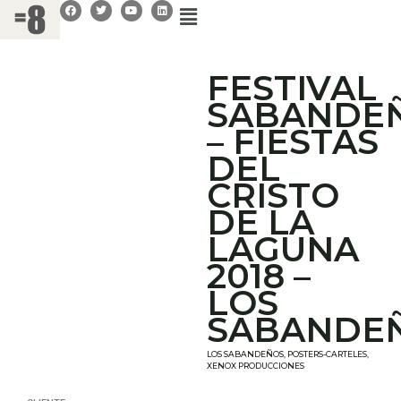
FESTIVAL
SABANDE
– FIESTAS
DEL
CRISTO
DE LA
LAGUNA
2018 –
LOS
SABANDE
LOS SABANDEÑOS
,
POSTERS-CARTELES
,
XENOX PRODUCCIONES