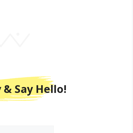
 & Say Hello!