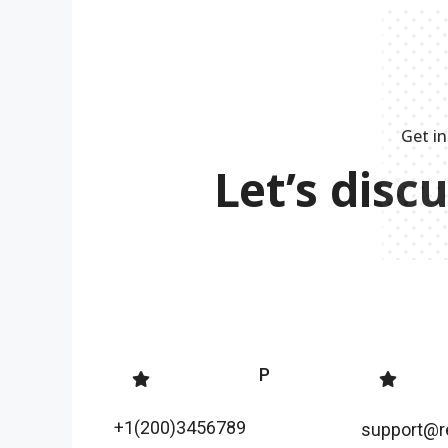
Get in
Let’s disc
P
+1(200)3456789
support@r