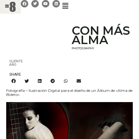
CON MÁS
ALMA
PHOTOGRAPHY
CLIENTE
AÑO
SHARE
Fotografía – Ilustración Digital para el diseño de un Álbum de «Alma de
Bolero».