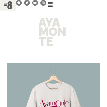
AYA
MON
TE