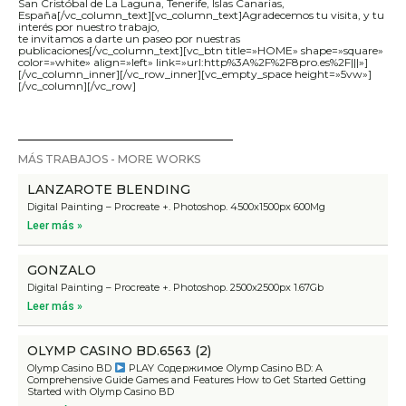
San Cristóbal de La Laguna, Tenerife, Islas Canarias,
España[/vc_column_text][vc_column_text]Agradecemos tu visita, y tu
interés por nuestro trabajo,
te invitamos a darte un paseo por nuestras
publicaciones[/vc_column_text][vc_btn title=»HOME» shape=»square»
color=»white» align=»left» link=»url:http%3A%2F%2F8pro.es%2F|||»]
[/vc_column_inner][/vc_row_inner][vc_empty_space height=»5vw»]
[/vc_column][/vc_row]
MÁS TRABAJOS - MORE WORKS
LANZAROTE BLENDING
Digital Painting – Procreate +. Photoshop. 4500x1500px 600Mg
Leer más »
GONZALO
Digital Painting – Procreate +. Photoshop. 2500x2500px 1.67Gb
Leer más »
OLYMP CASINO BD.6563 (2)
Olymp Casino BD
PLAY Содержимое Olymp Casino BD: A
Comprehensive Guide Games and Features How to Get Started Getting
Started with Olymp Casino BD