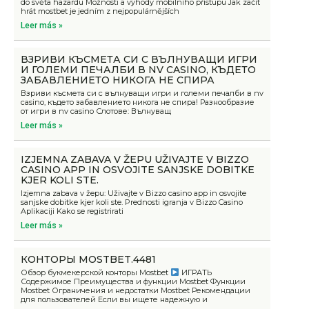
do světa hazardu Možnosti a výhody mobilního přístupu Jak začít
hrát mostbet je jedním z nejpopulárnějších
Leer más »
ВЗРИВИ КЪСМЕТА СИ С ВЪЛНУВАЩИ ИГРИ
И ГОЛЕМИ ПЕЧАЛБИ В NV CASINO, КЪДЕТО
ЗАБАВЛЕНИЕТО НИКОГА НЕ СПИРА
Взриви късмета си с вълнуващи игри и големи печалби в nv
casino, където забавлението никога не спира! Разнообразие
от игри в nv casino Слотове: Вълнуващ
Leer más »
IZJEMNA ZABAVA V ŽEPU UŽIVAJTE V BIZZO
CASINO APP IN OSVOJITE SANJSKE DOBITKE
KJER KOLI STE.
Izjemna zabava v žepu: Uživajte v Bizzo casino app in osvojite
sanjske dobitke kjer koli ste. Prednosti igranja v Bizzo Casino
Aplikaciji Kako se registrirati
Leer más »
КОНТОРЫ MOSTBET.4481
Обзор букмекерской конторы Mostbet
ИГРАТЬ
Содержимое Преимущества и функции Mostbet Функции
Mostbet Ограничения и недостатки Mostbet Рекомендации
для пользователей Если вы ищете надежную и