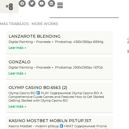
MÁS TRABAJOS - MORE WORKS
LANZAROTE BLENDING
Digital Painting – Procreate +. Photoshop. 4500x1500px 600Mg
Leer más »
GONZALO
Digital Painting – Procreate +. Photoshop. 2500x2500px 1.67Gb
Leer más »
OLYMP CASINO BD.6563 (2)
Olymp Casino BD
PLAY Содержимое Olymp Casino BD: A
Comprehensive Guide Games and Features How to Get Started
Getting Started with Olymp Casino BD
Leer más »
KASINO MOSTBET MOBILN PSTUP.157
Kasino Mostbet – mobilní přístup
HRÁT Содержимое Průnik