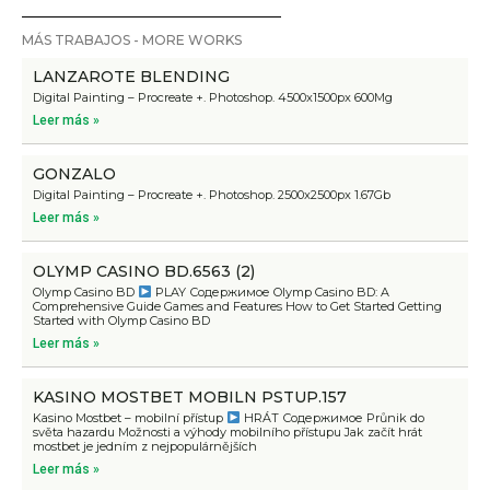
MÁS TRABAJOS - MORE WORKS
LANZAROTE BLENDING
Digital Painting – Procreate +. Photoshop. 4500x1500px 600Mg
Leer más »
GONZALO
Digital Painting – Procreate +. Photoshop. 2500x2500px 1.67Gb
Leer más »
OLYMP CASINO BD.6563 (2)
Olymp Casino BD
PLAY Содержимое Olymp Casino BD: A
Comprehensive Guide Games and Features How to Get Started Getting
Started with Olymp Casino BD
Leer más »
KASINO MOSTBET MOBILN PSTUP.157
Kasino Mostbet – mobilní přístup
HRÁT Содержимое Průnik do
světa hazardu Možnosti a výhody mobilního přístupu Jak začít hrát
mostbet je jedním z nejpopulárnějších
Leer más »